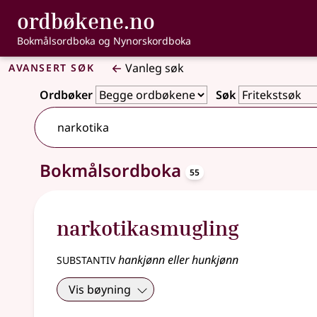
, Bokmålsordbo
ordbøkene.no
Gå til hovudinnhald
Tilgjenge
Bokmålsordboka og Nynorskordboka
Avansert søk
Vanleg søk
Ordbøker
Søk
106 treff
oppslagsord
Bokmålsordboka
55
narkotikasmugling
substantiv
hankjønn eller hunkjønn
Vis bøyning