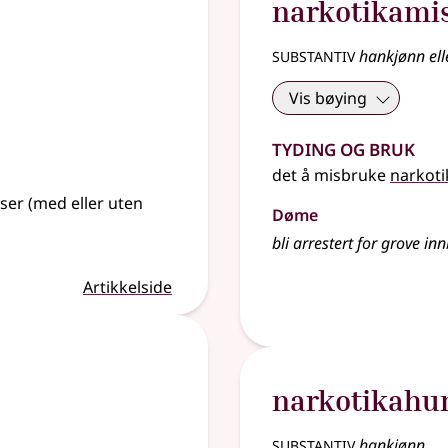
narkotikami
substantiv
hankjønn ell
Vis bøying
Tyding og bruk
det å misbruke
narkoti
nser (med eller uten
Døme
bli arrestert for grove i
Artikkelside
narkotikahu
substantiv
hankjønn