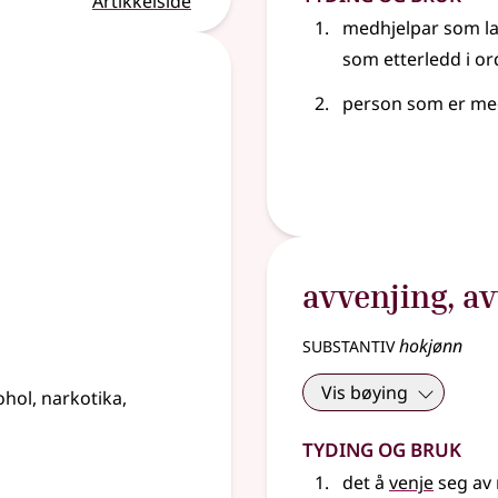
Artikkelside
medhjelpar som l
som etterledd i o
person som er me
avvenjing
,
av
substantiv
hokjønn
Vis bøying
hol, narkotika,
Tyding og bruk
det å
venje
seg av