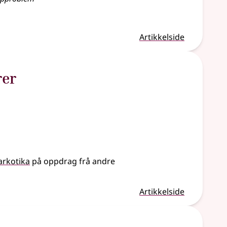
Artikkelside
rer
arkotika
på oppdrag frå andre
Artikkelside