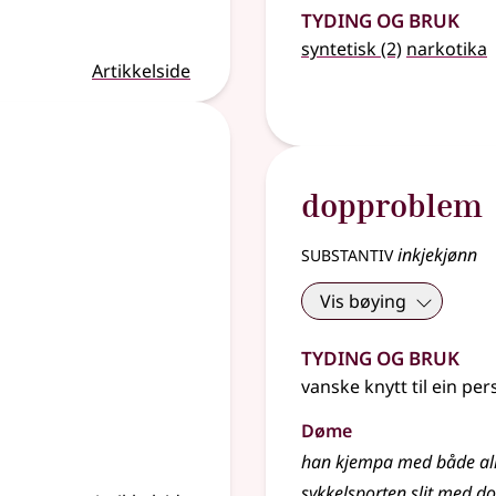
Tyding og bruk
syntetisk
(2)
narkotika
Artikkelside
dopproblem
substantiv
inkjekjønn
Vis bøying
Tyding og bruk
vanske knytt til ein pe
Døme
han kjempa med både al
sykkelsporten slit med 