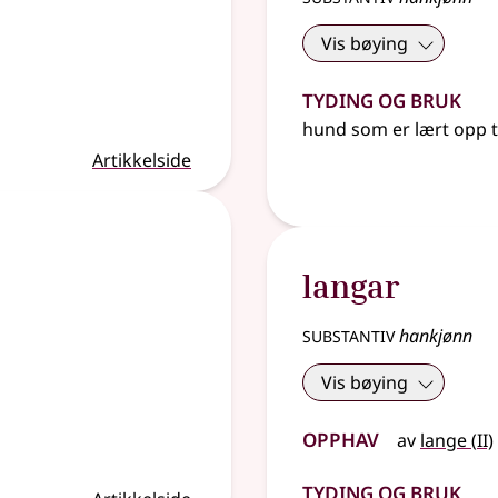
Vis bøying
Tyding og bruk
hund som er lært opp ti
Artikkelside
langar
substantiv
hankjønn
Vis bøying
Opphav
2
av
lange
(
II)
Tyding og bruk