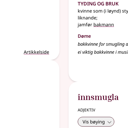
Tyding og bruk
kvinne som (i løynd) st
liknande
;
jamfør
bakmann
Døme
bakkvinne for smugling a
Artikkelside
ei viktig bakkvinne i mus
innsmugla
adjektiv
Vis bøying