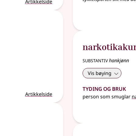
Artikkelside
narkotikaku
substantiv
hankjønn
Vis bøying
Tyding og bruk
Artikkelside
person som smuglar
n