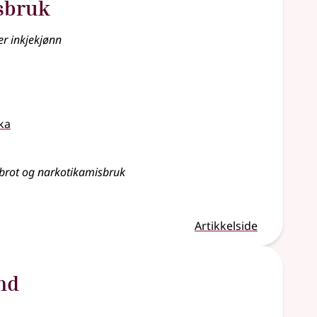
sbruk
er inkjekjønn
ka
nnbrot og narkotikamisbruk
Artikkelside
nd