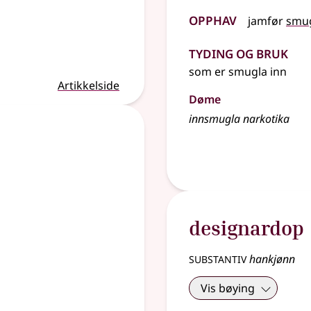
Opphav
jamfør
smu
Tyding og bruk
som er smugla inn
Artikkelside
Døme
innsmugla narkotika
designardop
substantiv
hankjønn
Vis bøying