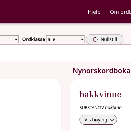
ka og Nynorskordboka
Hjelp
Om ord
Ordklasse
Nullstill
Nynorskordbok
bakkvinne
substantiv
hokjønn
Vis bøying