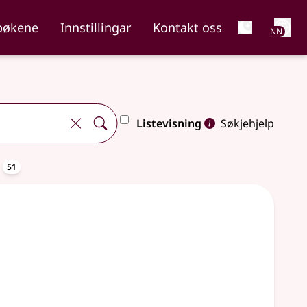
Net
bøkene
Innstillingar
Kontakt oss
NN
Listevisning
Søkjehjelp
oppslagsord
a
51