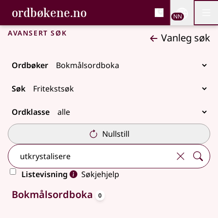
, Bokmålsordboka og N
ordbøkene.no
Nettsi
NN
Men
Gå til hovudinnhald
Tilgjenge
Bokmålsordboka og Nynorskordboka
Avansert søk
Vanleg søk
Ordbøker
Søk
Ordklasse
Nullstill
Listevisning
Søkjehjelp
oppslagsord
Ingen treff
Bokmålsordboka
0