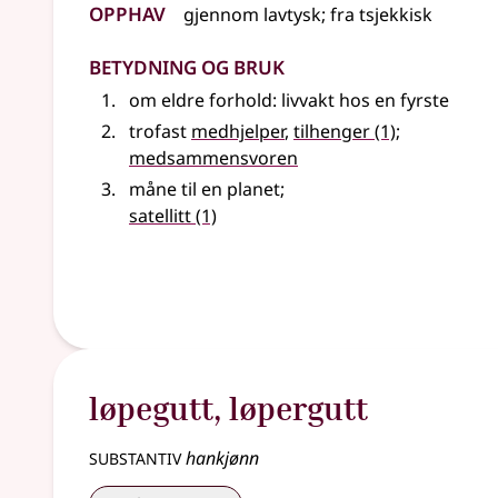
Opphav
gjennom
lavtysk
;
fra
tsjekkisk
Betydning og bruk
om
eldre
forhold
: livvakt hos en fyrste
trofast
medhjelper
,
tilhenger
(1)
;
medsammensvoren
måne til en planet
;
satellitt
(1)
løpegutt
,
løpergutt
substantiv
hankjønn