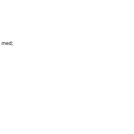
d med
;