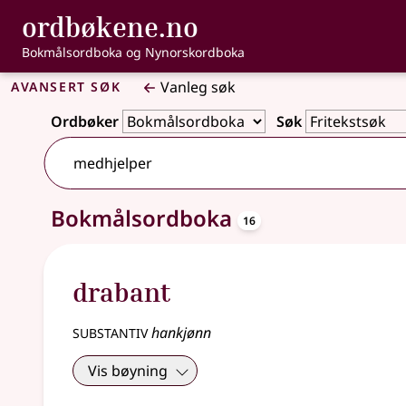
, Bokmålsordbo
ordbøkene.no
Gå til hovudinnhald
Tilgjenge
Bokmålsordboka og Nynorskordboka
Avansert søk
Vanleg søk
Ordbøker
Søk
oppslagsord
Bokmålsordboka
16 treff
16
drabant
substantiv
hankjønn
Vis bøyning