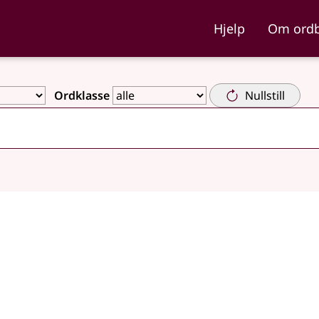
ka og Nynorskordboka
Hjelp
Om ord
Ordklasse
Nullstill