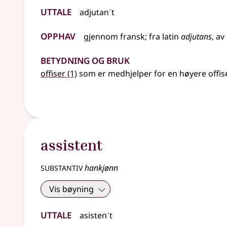
Uttale
adjutanˊt
Opphav
gjennom
fransk
;
fra
latin
adjutans
, av
Betydning og bruk
offiser
(1)
som er medhjelper for en høyere offis
assistent
substantiv
hankjønn
Vis bøyning
Uttale
asistenˊt