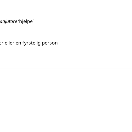
adjutare
‘hjelpe’
er
eller
en fyrstelig person