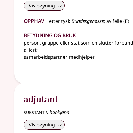
Vis bøyning
Opphav
2
etter
tysk
Bundesgenosse
;
av
felle
(
II)
Betydning og bruk
person, gruppe eller stat som en slutter forbun
alliert
;
samarbeidspartner
,
medhjelper
adjutant
substantiv
hankjønn
Vis bøyning