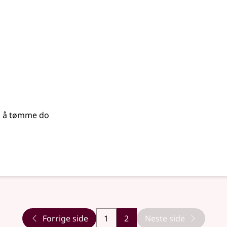
b å tømme do
Forrige side
1
2
Neste side