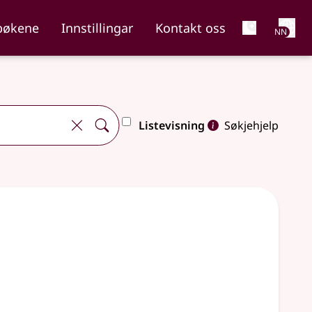
Net
bøkene
Innstillingar
Kontakt oss
NN
Listevisning
Søkjehjelp