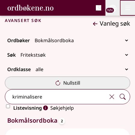
, Bokmålsordboka og N
ordbøkene.no
Nettsi
NN
Men
Gå til hovudinnhald
Tilgjenge
Bokmålsordboka og Nynorskordboka
Avansert søk
Vanleg søk
Ordbøker
Søk
Ordklasse
Nullstill
Listevisning
Søkjehjelp
oppslagsord
2 treff
Bokmålsordboka
2