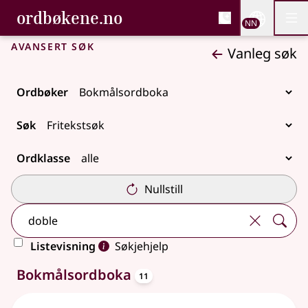
, Bokmålsordboka og N
ordbøkene.no
Nettsi
NN
Men
Gå til hovudinnhald
Tilgjenge
Bokmålsordboka og Nynorskordboka
Avansert søk
Vanleg søk
Ordbøker
Søk
Ordklasse
Nullstill
Listevisning
Søkjehjelp
oppslagsord
11 treff
Bokmålsordboka
11