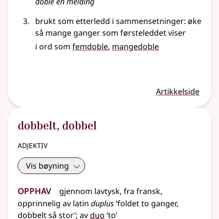
doble en melding
brukt som etterledd i
sammensetninger
: øke
så mange ganger som førsteleddet viser
i ord som
femdoble
mangedoble
Artikkelside
dobbelt
,
dobbel
adjektiv
Vis bøyning
Opphav
gjennom
lavtysk
,
fra
fransk
,
opprinnelig av
latin
duplus
‘foldet to ganger,
dobbelt så stor’
;
av
duo
‘to’