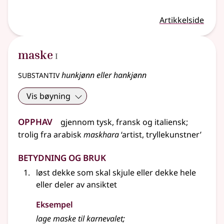
Artikkelside
1
maske
I
substantiv
hunkjønn eller hankjønn
Vis bøyning
Opphav
gjennom
tysk
,
fransk
og
italiensk
;
trolig
fra
arabisk
maskhara
‘artist, tryllekunstner’
Betydning og bruk
løst dekke som skal skjule
eller
dekke hele
eller deler av ansiktet
Eksempel
lage maske til karnevalet
;