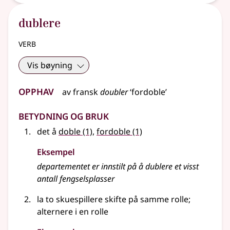
dublere
verb
Vis bøyning
Opphav
av
fransk
doubler
‘fordoble’
Betydning og bruk
det å
doble
(1)
,
fordoble
(1)
Eksempel
departementet er innstilt på å dublere et visst
antall fengselsplasser
la to skuespillere skifte på samme rolle
;
alternere i en rolle