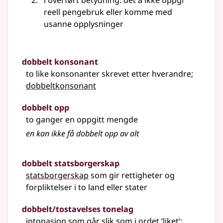
i overført betydning: det å ikke oppgi
reell pengebruk eller komme med
usanne opplysninger
dobbelt konsonant
to like konsonanter skrevet etter hverandre
;
dobbeltkonsonant
dobbelt opp
to ganger en oppgitt mengde
en kan ikke få dobbelt opp av alt
dobbelt statsborgerskap
statsborgerskap
som gir rettigheter og
forpliktelser i to land eller stater
dobbelt/tostavelses tonelag
intonasjon som går slik som i ordet ‘liket’
;