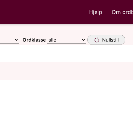
ka og Nynorskordboka
Hjelp
Om ord
Ordklasse
Nullstill