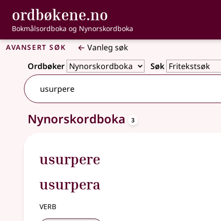
, Bokmålsordbo
ordbøkene.no
Gå til hovudinnhald
Tilgjenge
Bokmålsordboka og Nynorskordboka
Avansert søk
Vanleg søk
Ordbøker
Søk
oppslagsord
Nynorskordboka
3 treff
3
usurpere
usurpera
verb