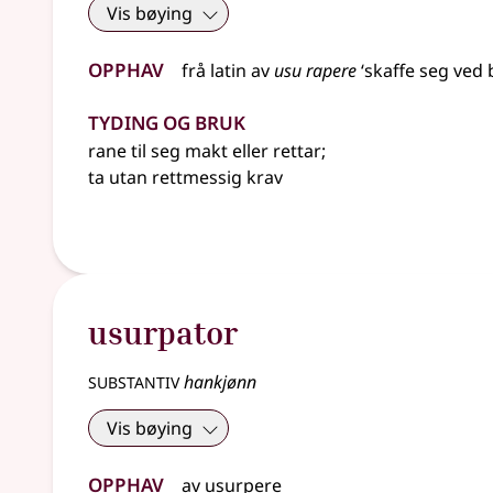
Vis bøying
Opphav
frå
latin
av
usu rapere
‘skaffe seg ved 
Tyding og bruk
rane til seg makt eller rettar
;
ta utan rettmessig krav
usurpator
substantiv
hankjønn
Vis bøying
Opphav
av
usurpere