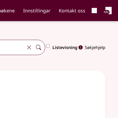
Net
bøkene
Innstillingar
Kontakt oss
NN
Listevisning
Søkjehjelp