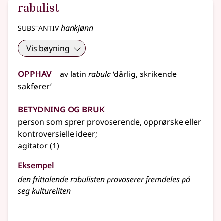
rabulist
substantiv
hankjønn
Vis bøyning
Opphav
av
latin
rabula
‘dårlig, skrikende
sakfører’
Betydning og bruk
person som sprer provoserende, opprørske eller
kontroversielle ideer
;
agitator
(1)
Eksempel
den frittalende rabulisten provoserer fremdeles på
seg kultureliten