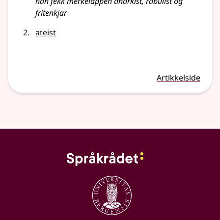
han fekk merkelappen anarkist, rabulist og
fritenkjar
ateist
Artikkelside