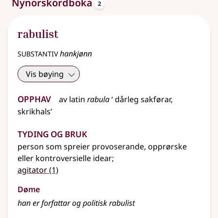
oppslagsord
Nynorskordboka
2
rabulist
substantiv
hankjønn
Vis bøying
Opphav
av
latin
rabula
‘ dårleg sakførar,
skrikhals’
Tyding og bruk
person som spreier provoserande, opprørske
eller kontroversielle idear
;
agitator
(1)
Døme
han er forfattar og politisk rabulist