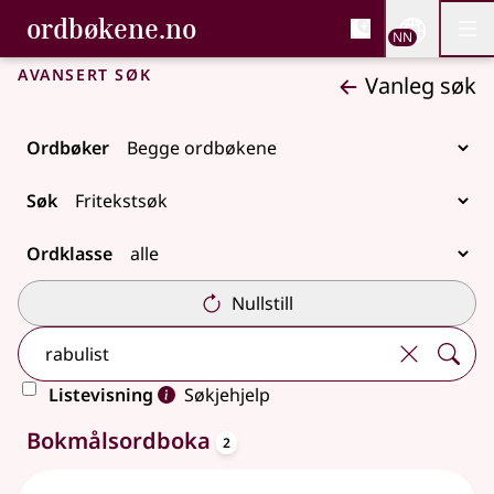
, Bokmålsordboka og N
ordbøkene.no
Nettsi
NN
Men
Gå til hovudinnhald
Tilgjenge
Bokmålsordboka og Nynorskordboka
Avansert søk
Vanleg søk
Ordbøker
Søk
Ordklasse
Nullstill
Listevisning
Søkjehjelp
oppslagsord
4 treff
Bokmålsordboka
2