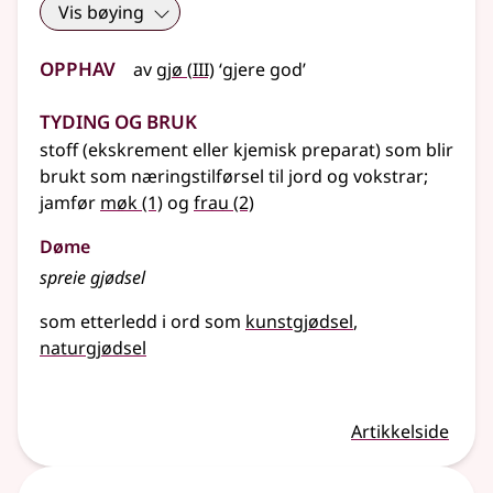
Vis bøying
Opphav
3
av
gjø
(
III)
‘gjere god’
Tyding og bruk
stoff (ekskrement eller kjemisk preparat) som blir
brukt som næringstilførsel til jord og vokstrar
;
jamfør
møk
(1)
og
frau
(2)
Døme
spreie gjødsel
som etterledd i ord som
kunstgjødsel
naturgjødsel
Artikkelside