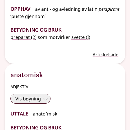
Opphav
av
anti-
og avledning av latin
perspirare
‘puste gjennom’
Betydning og bruk
1
preparat
(2)
som motvirker
svette
(
I)
Artikkelside
anatomisk
adjektiv
Vis bøyning
Uttale
anatoˊmisk
Betydning og bruk