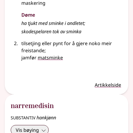
maskering
Døme
ha tjukt med sminke i andletet
;
skodespelaren tok av sminka
tilsetjing eller pynt for å gjere noko meir
freistande
;
jamfør
matsminke
Artikkelside
narremedisin
substantiv
hankjønn
Vis bøying