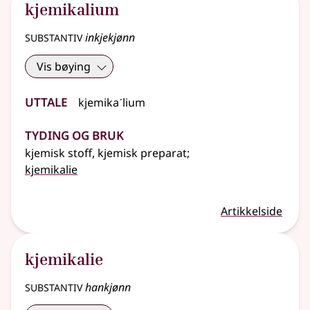
kjemikalium
substantiv
inkjekjønn
Vis bøying
Uttale
kjemikaˊlium
Tyding og bruk
kjemisk stoff, kjemisk preparat
;
kjemikalie
Artikkelside
kjemikalie
substantiv
hankjønn