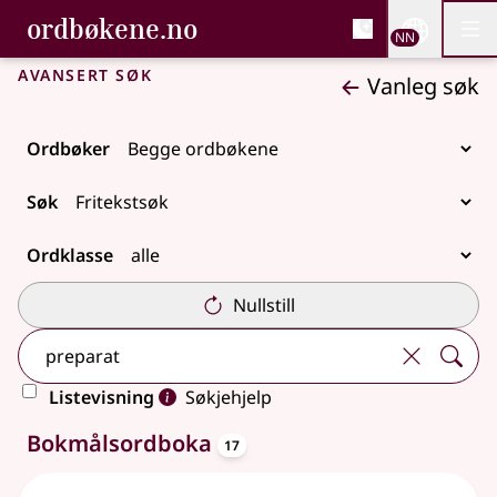
, Bokmålsordboka og N
ordbøkene.no
Nettsi
NN
Men
Gå til hovudinnhald
Tilgjenge
Bokmålsordboka og Nynorskordboka
Avansert søk
Vanleg søk
Ordbøker
Søk
Ordklasse
Nullstill
Listevisning
Søkjehjelp
oppslagsord
36 treff
Bokmålsordboka
17