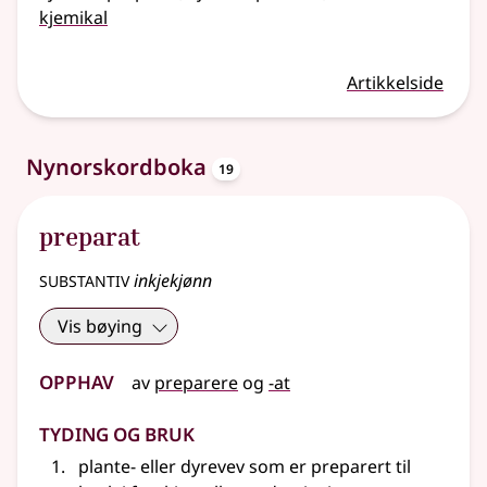
kjemikal
Artikkelside
oppslagsord
Nynorskordboka
19
preparat
substantiv
inkjekjønn
Vis bøying
Opphav
av
preparere
og
-at
Tyding og bruk
plante-
eller
dyrevev som er preparert til