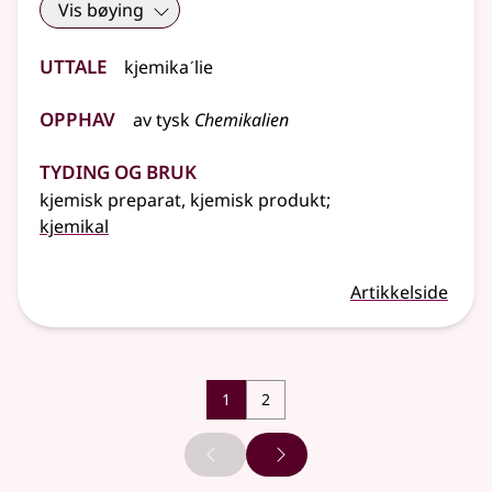
Vis bøying
Uttale
kjemikaˊlie
Opphav
av
tysk
Chemikalien
Tyding og bruk
kjemisk preparat, kjemisk produkt
;
kjemikal
Artikkelside
1
2
Forrige side
Neste side