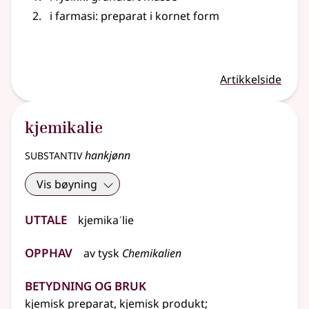
i farmasi: preparat i kornet form
Artikkelside
kjemikalie
substantiv
hankjønn
Vis bøyning
Uttale
kjemikaˊlie
Opphav
av
tysk
Chemikalien
Betydning og bruk
kjemisk preparat, kjemisk produkt
;