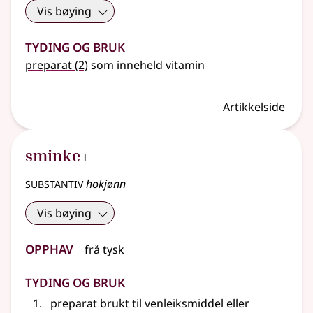
Vis bøying
Tyding og bruk
preparat
(2)
som inneheld vitamin
Artikkelside
1
sminke
I
substantiv
hokjønn
Vis bøying
Opphav
frå
tysk
Tyding og bruk
preparat brukt til venleiksmiddel
eller