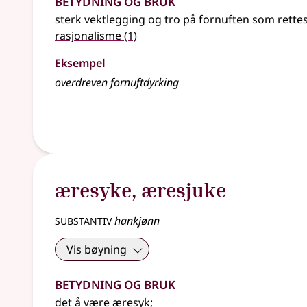
sterk vektlegging og tro på fornuften som rette
rasjonalisme
(1)
Eksempel
overdreven fornuftdyrking
æresyke
,
æresjuke
substantiv
hankjønn
Vis bøyning
Betydning og bruk
det å være
æresyk
;