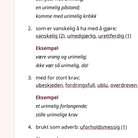
en urimelig påstand
;
komme med urimelig kritikk
som er vanskelig å ha med å gjøre
;
vanskelig
(2)
,
umedgjørlig
,
urettferdig
(1)
Eksempel
være vrang og
urimelig
;
ikke vær så urimelig, da!
med for stort krav
;
ubeskjeden
,
fordringsfull
,
ublu
,
overdreven
Eksempel
et
urimelig
forlangende
;
stille urimelige krav
brukt som adverb:
uforholdsmessig
(1)