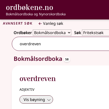
, Bokmålsordbo
ordbøkene.no
Gå til hovudinnhald
Tilgjenge
Bokmålsordboka og Nynorskordboka
Avansert søk
Vanleg søk
Ordbøker
Søk
oppslagsord
Bokmålsordboka
58 treff
58
overdreven
adjektiv
Vis bøyning