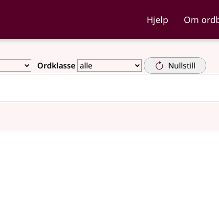
ka og Nynorskordboka
Hjelp
Om ord
Ordklasse
Nullstill