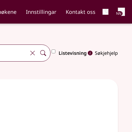
Net
bøkene
Innstillingar
Kontakt oss
NN
Listevisning
Søkjehjelp