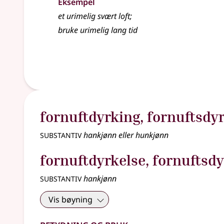
Eksempel
et
urimelig
svært loft
;
bruke urimelig lang tid
fornuftdyrking
,
fornuftsdy
substantiv
hankjønn eller hunkjønn
fornuftdyrkelse
,
fornuftsdy
substantiv
hankjønn
Vis bøyning
Betydning og bruk