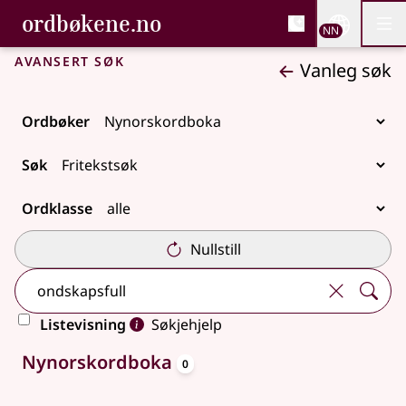
, Bokmålsordboka og N
ordbøkene.no
Nettsi
NN
Men
Gå til hovudinnhald
Tilgjenge
Bokmålsordboka og Nynorskordboka
Avansert søk
Vanleg søk
Ordbøker
Søk
Ordklasse
Nullstill
Listevisning
Søkjehjelp
oppslagsord
Ingen treff
Nynorskordboka
0