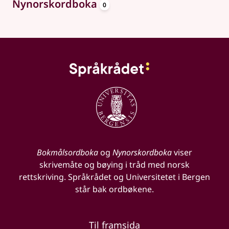
oppslagsord
Nynorskordboka
0
Bokmålsordboka
og
Nynorskordboka
viser
skrivemåte og bøying i tråd med norsk
rettskriving. Språkrådet og Universitetet i Bergen
står bak ordbøkene.
Til framsida