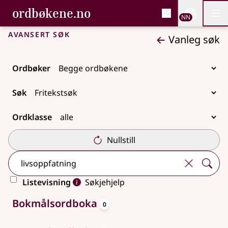
, Bokmålsordboka og N
ordbøkene.no
Nettsi
NN
Men
Gå til hovudinnhald
Tilgjenge
Bokmålsordboka og Nynorskordboka
Avansert søk
Vanleg søk
Ordbøker
Søk
Ordklasse
Nullstill
Listevisning
Søkjehjelp
oppslagsord
Ingen treff
Bokmålsordboka
0