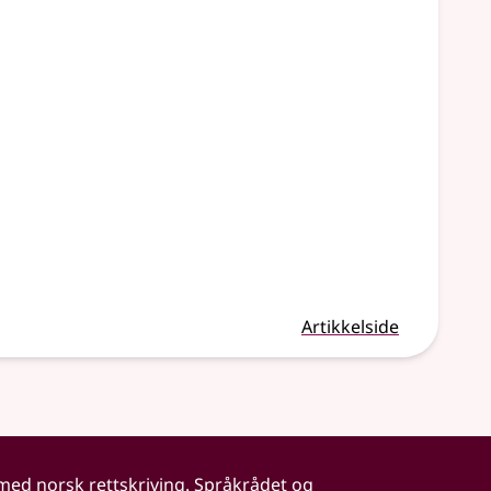
Artikkelside
 med norsk rettskriving. Språkrådet og