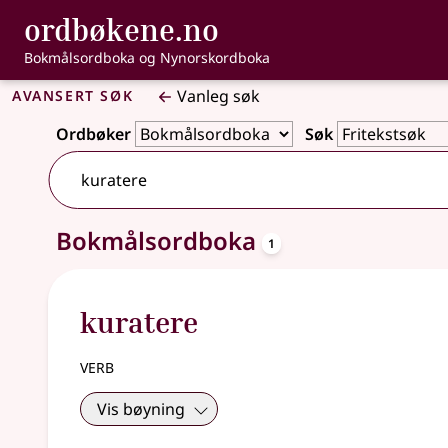
, Bokmålsordbo
ordbøkene.no
Gå til hovudinnhald
Tilgjenge
Bokmålsordboka og Nynorskordboka
Avansert søk
Vanleg søk
Ordbøker
Søk
oppslagsord
Bokmålsordboka
Eitt treff
1
kuratere
verb
Vis bøyning