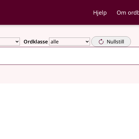
ka og Nynorskordboka
Hjelp
Om ord
Ordklasse
Nullstill