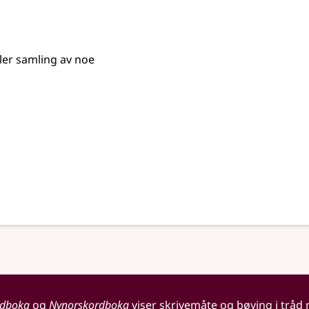
ller samling av noe
rdboka
og
Nynorskordboka
viser skrivemåte og bøying i tråd