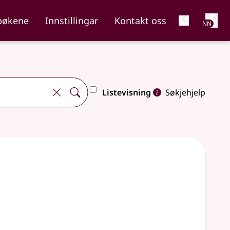
Net
bøkene
Innstillingar
Kontakt oss
NN
Listevisning
Søkjehjelp