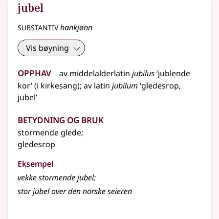
jubel
substantiv
hankjønn
Vis bøyning
Opphav
av
middelalderlatin
jubilus
‘jublende
kor’ (i kirkesang)
;
av
latin
jubilum
‘gledesrop,
jubel’
Betydning og bruk
stormende glede
;
gledesrop
Eksempel
vekke stormende
jubel
;
stor
jubel
over den norske seieren