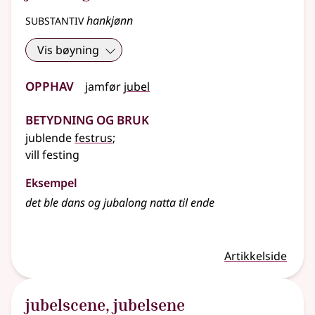
substantiv
hankjønn
Vis bøyning
Opphav
jamfør
jubel
Betydning og bruk
jublende
festrus
;
vill festing
Eksempel
det ble dans og
jubalong
natta til ende
Artikkelside
jubelscene
,
jubelsene