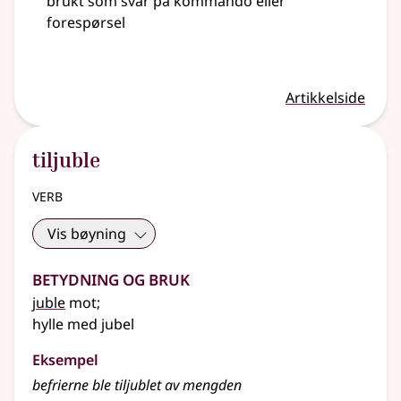
brukt som svar på kommando eller
forespørsel
Artikkelside
tiljuble
verb
Vis bøyning
Betydning og bruk
juble
mot
;
hylle med jubel
Eksempel
befrierne ble
tiljublet
av mengden