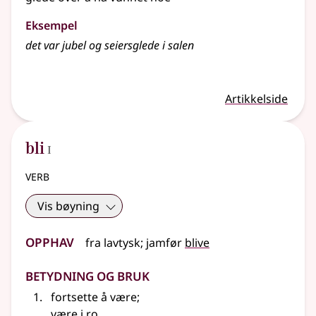
Eksempel
det var jubel og seiersglede i salen
Artikkelside
1
bli
I
verb
Vis bøyning
Opphav
fra
lavtysk
;
jamfør
blive
Betydning og bruk
fortsette å være
;
være i ro