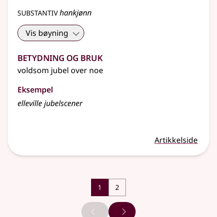
substantiv
hankjønn
Vis bøyning
Betydning og bruk
voldsom jubel over noe
Eksempel
elleville jubelscener
Artikkelside
1
2
Forrige side
Neste side