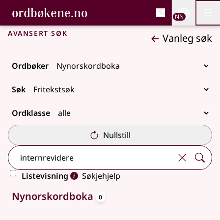
, Bokmålsordboka og N
ordbøkene.no
Nettsi
NN
Men
Gå til hovudinnhald
Tilgjenge
Bokmålsordboka og Nynorskordboka
Avansert søk
Vanleg søk
Ordbøker
Søk
Ordklasse
Nullstill
Listevisning
Søkjehjelp
oppslagsord
Ingen treff
Nynorskordboka
0