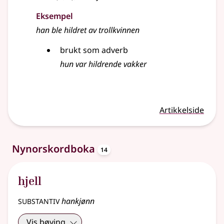
Eksempel
han ble hildret av trollkvinnen
brukt som adverb
hun var hildrende vakker
Artikkelside
oppslagsord
Nynorskordboka
14
hjell
substantiv
hankjønn
Vis bøying