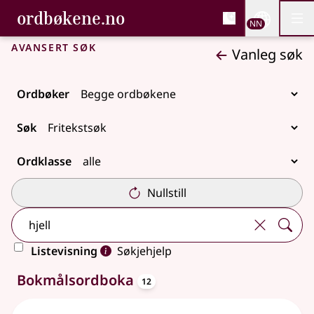
, Bokmålsordboka og N
ordbøkene.no
Nettsi
NN
Men
Gå til hovudinnhald
Tilgjenge
Bokmålsordboka og Nynorskordboka
Avansert søk
Vanleg søk
Ordbøker
Søk
Ordklasse
Nullstill
Listevisning
Søkjehjelp
oppslagsord
26 treff
Bokmålsordboka
12