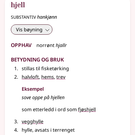
hjell
substantiv
hankjønn
Vis bøyning
Opphav
norrønt
hjallr
Betydning og bruk
stillas til fisketørking
halvloft
,
hems
,
trev
Eksempel
sove oppe på
hjellen
som etterledd i ord som
fjøshjell
vegghylle
hylle, avsats i terrenget