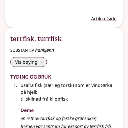
Artikkelside
tørrfisk
,
turrfisk
substantiv
hankjønn
Vis bøying
Tyding og bruk
usalta fisk (særleg torsk) som er vindtørka
på hjell
;
til skilnad frå
klippfisk
Døme
en rett av tørrfisk og ferske grønsaker
;
Bergen var sentrum for eksport av tørrfisk frå