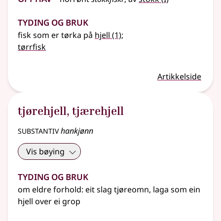
Tyding og bruk
fisk som er tørka på
hjell
(1)
;
tørrfisk
Artikkelside
tjørehjell
,
tjærehjell
substantiv
hankjønn
Vis bøying
Tyding og bruk
om eldre forhold: eit slag tjøreomn, laga som ein
hjell over ei grop