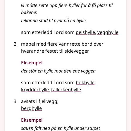
vi måtte sette opp flere
hyller
for å få plass til
bøkene
;
tekanna stod til pynt på en hylle
som etterledd i ord som
peishylle
vegghylle
møbel med flere vannrette bord over
hverandre festet til sidevegger
Eksempel
det står en hylle mot den ene veggen
som etterledd i ord som
bokhylle
krydderhylle
tallerkenhylle
avsats i fjellvegg
;
berghylle
Eksempel
sauen falt ned på en
hylle
under stupet