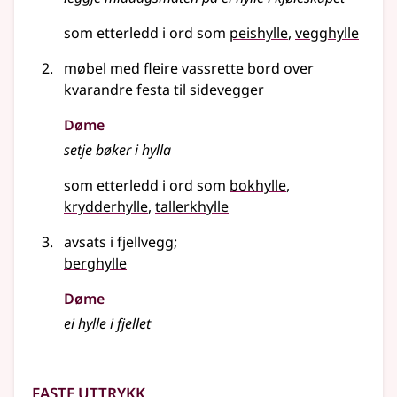
som etterledd i ord som
peishylle
vegghylle
møbel med fleire vassrette bord over
kvarandre festa til sidevegger
Døme
setje bøker i hylla
som etterledd i ord som
bokhylle
krydderhylle
tallerkhylle
avsats i fjellvegg
;
berghylle
Døme
ei hylle i fjellet
Faste uttrykk