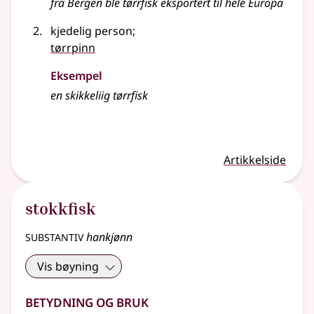
fra Bergen ble tørrfisk eksportert til hele Europa
kjedelig person
;
tørrpinn
Eksempel
en skikkeliig tørrfisk
Artikkelside
stokkfisk
substantiv
hankjønn
Vis bøyning
Betydning og bruk