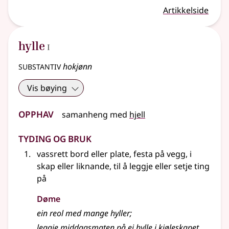
Artikkelside
1
hylle
I
substantiv
hokjønn
Vis bøying
Opphav
samanheng med
hjell
Tyding og bruk
vassrett bord eller plate, festa på vegg, i
skap eller liknande, til å leggje eller setje ting
på
Døme
ein reol med mange hyller
;
leggje middagsmaten på ei hylle i kjøleskapet