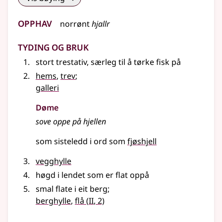
Opphav
norrønt
hjallr
Tyding og bruk
stort trestativ, særleg til å tørke fisk på
hems
,
trev
;
galleri
Døme
sove oppe på hjellen
som sisteledd i ord som
fjøshjell
vegghylle
høgd i lendet som er flat oppå
smal flate i eit berg
;
2
berghylle
,
flå
(
II
, 2)