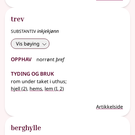
trev
substantiv
inkjekjønn
Vis bøying
Opphav
norrønt
þref
Tyding og bruk
rom under taket i uthus
;
1
hjell
(2)
,
hems
,
lem
(
I
, 2)
Artikkelside
berghylle