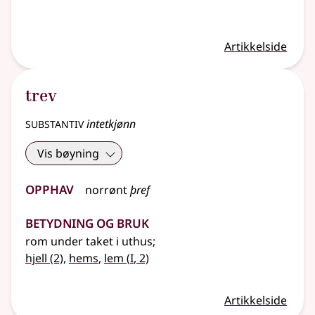
Artikkelside
trev
substantiv
intetkjønn
Vis bøyning
Opphav
norrønt
þref
Betydning og bruk
rom under taket i uthus
;
1
hjell
(2)
,
hems
,
lem
(
I
, 2)
Artikkelside