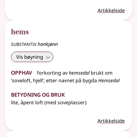
Artikkelside
hems
substantiv
hankjønn
Vis bøyning
Opphav
forkorting
av
hemsedal
brukt om
‘soveloft, hjell’
;
etter
navnet
på bygda
Hemsedal
Betydning og bruk
lite, åpent loft (med soveplasser)
Artikkelside