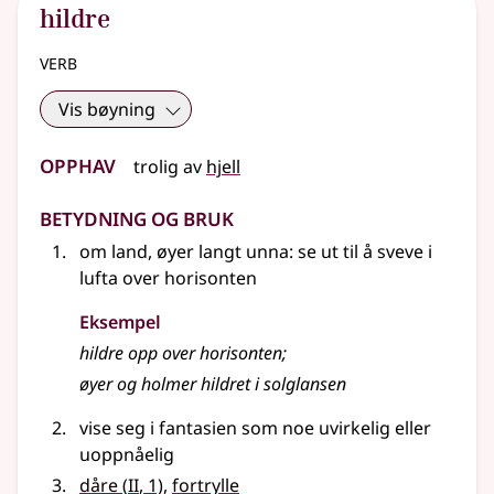
hildre
verb
Vis bøyning
Opphav
trolig
av
hjell
Betydning og bruk
om land, øyer langt unna: se ut til å sveve i
lufta over horisonten
Eksempel
hildre
opp over horisonten
;
øyer og holmer
hildret
i solglansen
vise seg i fantasien som noe uvirkelig eller
uoppnåelig
2
dåre
(
II
, 1)
,
fortrylle