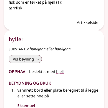
fisk som er tørket på
hjell
(1)
;
tørrfisk
Artikkelside
1
hylle
I
substantiv
hunkjønn eller hankjønn
Vis bøyning
Opphav
beslektet
med
hjell
Betydning og bruk
vannrett bord eller plate beregnet til å legge
eller
sette noe på
Eksempel