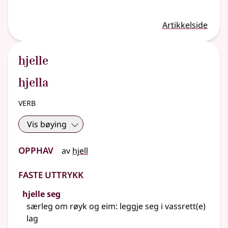
Artikkelside
hjelle
hjella
verb
Vis bøying
Opphav
av
hjell
Faste uttrykk
hjelle seg
særleg om røyk og eim: leggje seg i vassrett(e)
lag