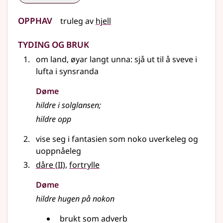
Opphav
truleg av
hjell
Tyding og bruk
om land, øyar langt unna: sjå ut til å sveve i
lufta i synsranda
Døme
hildre i solglansen
;
hildre opp
vise seg i fantasien som noko uverkeleg og
uoppnåeleg
2
dåre
(
II)
,
fortrylle
Døme
hildre hugen på nokon
brukt som adverb