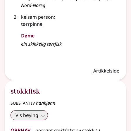
Nord-Noreg
keisam person
;
tørrpinne
Døme
ein skikkelig tørrfisk
Artikkelside
stokkfisk
substantiv
hankjønn
Vis bøying
Opphav
1
norrønt
stokkfiskr
;
av
stokk
(
I)