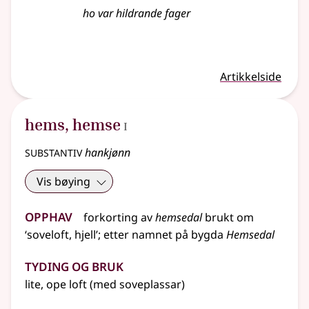
ho var hildrande fager
Artikkelside
1
hems
,
hemse
I
substantiv
hankjønn
Vis bøying
Opphav
forkorting
av
hemsedal
brukt om
‘soveloft, hjell’
;
etter
namnet
på bygda
Hemsedal
Tyding og bruk
lite, ope loft (med soveplassar)