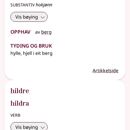
substantiv
hokjønn
Vis bøying
Opphav
av
berg
Tyding og bruk
hylle, hjell i eit berg
Artikkelside
hildre
hildra
verb
Vis bøying