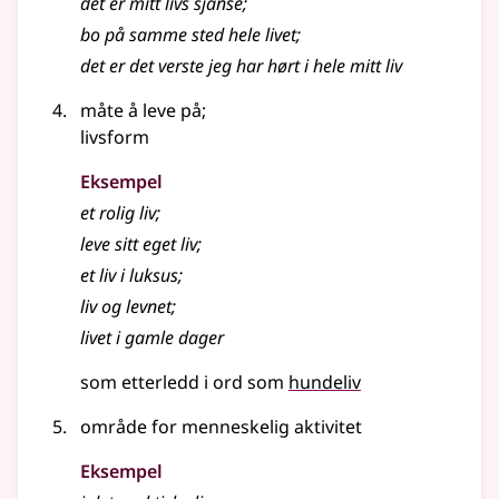
det er mitt
livs
sjanse
;
bo på samme sted hele
livet
;
det er det verste jeg har hørt i hele mitt
liv
måte å leve på
;
livsform
Eksempel
et rolig
liv
;
leve sitt eget
liv
;
et
liv
i luksus
;
liv
og levnet
;
livet
i gamle dager
som etterledd i ord som
hundeliv
område for menneskelig aktivitet
Eksempel