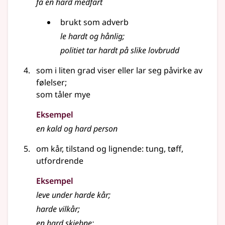
få en
hard
medfart
brukt som adverb
le
hardt
og hånlig
;
politiet tar hardt på slike lovbrudd
som i liten grad viser eller lar seg påvirke av
følelser
;
som tåler mye
Eksempel
en kald og hard person
om kår, tilstand og lignende: tung, tøff,
utfordrende
Eksempel
leve under
harde
kår
;
harde
vilkår
;
en
hard
skjebne
;