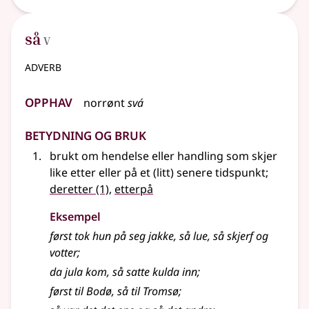
5
så
V
adverb
Opphav
norrønt
svá
Betydning og bruk
brukt om hendelse eller handling som skjer
like etter eller på et (litt) senere tidspunkt
;
deretter
(1)
,
etterpå
Eksempel
først tok hun på seg jakke, så lue, så skjerf og
votter
;
da jula kom, så satte kulda inn
;
først til Bodø, så til Tromsø
;