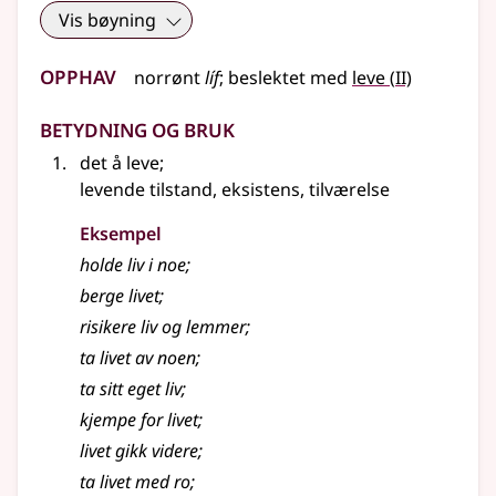
Vis bøyning
Opphav
2
norrønt
líf
;
beslektet
med
leve
(
II)
Betydning og bruk
det å leve
;
levende tilstand, eksistens, tilværelse
Eksempel
holde
liv
i noe
;
berge
livet
;
risikere
liv
og lemmer
;
ta
livet
av noen
;
ta sitt eget
liv
;
kjempe for
livet
;
livet
gikk videre
;
ta livet med ro
;