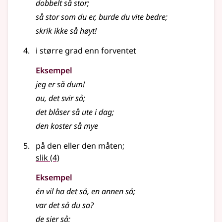
dobbelt så stor
;
så stor som du er, burde du vite bedre
;
skrik ikke så høyt!
i større grad enn forventet
Eksempel
jeg er så dum!
au, det svir så
;
det blåser så ute i dag
;
den koster så mye
på den eller den måten
;
slik
(4)
Eksempel
én vil ha det så, en annen så
;
var det så du sa?
de sier så
;