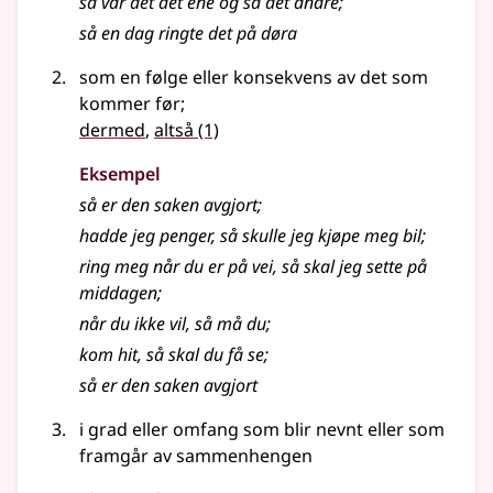
så var det det ene og så det andre
;
så en dag ringte det på døra
som en følge eller konsekvens av det som
kommer før
;
dermed
,
altså
(1)
Eksempel
så er den saken avgjort
;
hadde jeg penger, så skulle jeg kjøpe meg bil
;
ring meg når du er på vei, så skal jeg sette på
middagen
;
når du ikke vil, så må du
;
kom hit, så skal du få se
;
så er den saken avgjort
i grad eller omfang som blir nevnt eller som
framgår av sammenhengen