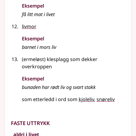
Eksempel
få litt mat i
livet
livmor
Eksempel
barnet i mors
liv
(ermeløst) klesplagg som dekker
overkroppen
Eksempel
bunaden har rødt
liv
og svart stakk
som etterledd i ord som
kjoleliv
snøreliv
Faste uttrykk
aldri i livet