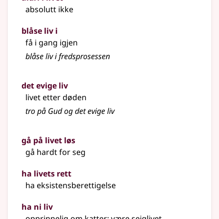
absolutt ikke
blåse liv i
få i gang igjen
blåse liv i fredsprosessen
det evige liv
livet etter døden
tro på Gud og det evige liv
gå på livet løs
gå hardt for seg
ha livets rett
ha eksistensberettigelse
ha ni liv
opprinnelig om katter: være seiglivet