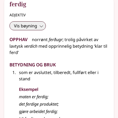
ferdig
adjektiv
Vis bøyning
Opphav
norrønt
ferðugr
;
trolig
påvirket av
lavtysk
verdich
med opprinnelig betydning ‘klar til
ferd’
Betydning og bruk
som er avsluttet, tilberedt, fullført eller i
stand
Eksempel
maten er ferdig
;
det
ferdige
produktet
;
gjøre arbeidet ferdig
;