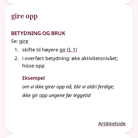
gire opp
Betydning og bruk
Se:
gire
1
skifte til høyere
gir
(
I
, 1)
i overført betydning
: øke aktivitetsnivået
;
hisse opp
Eksempel
om vi ikke girer opp nå, blir vi aldri ferdige
;
ikke gir opp ungene før leggetid
Artikkelside