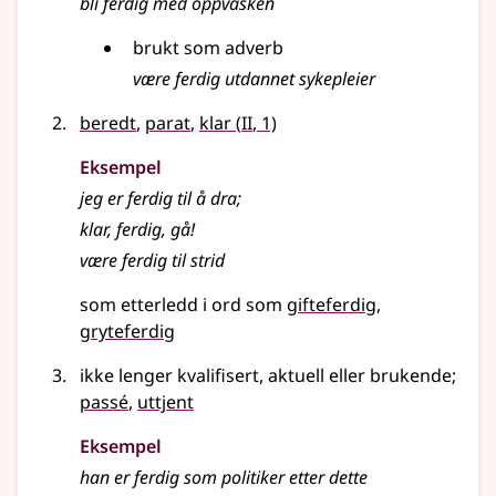
bli ferdig med oppvasken
brukt som adverb
være ferdig utdannet sykepleier
2
beredt
,
parat
,
klar
(
II
, 1)
Eksempel
jeg er
ferdig
til å dra
;
klar,
ferdig
, gå!
være ferdig til strid
som etterledd i ord som
gifteferdig
gryteferdig
ikke lenger kvalifisert, aktuell eller brukende
;
passé
,
uttjent
Eksempel
han er
ferdig
som politiker etter dette