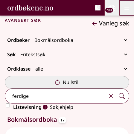
, Bokmålsordboka og N
ordbøkene.no
Nettsi
NN
Men
Gå til hovudinnhald
Tilgjenge
Bokmålsordboka og Nynorskordboka
Avansert søk
Vanleg søk
Ordbøker
Søk
Ordklasse
Nullstill
Listevisning
Søkjehjelp
oppslagsord
17 treff
Bokmålsordboka
17