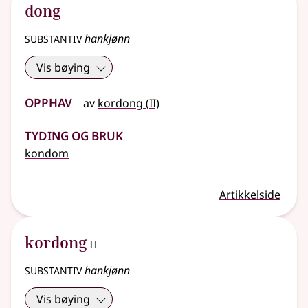
dong
substantiv
hankjønn
Vis bøying
Opphav
2
av
kordong
(
II)
Tyding og bruk
kondom
Artikkelside
2
kordong
II
substantiv
hankjønn
Vis bøying