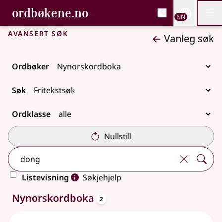
, Bokmålsordboka og N
ordbøkene.no
Nettsi
NN
Men
Gå til hovudinnhald
Tilgjenge
Bokmålsordboka og Nynorskordboka
Avansert søk
Vanleg søk
Ordbøker
Søk
Ordklasse
Nullstill
Listevisning
Søkjehjelp
oppslagsord
2 treff
Nynorskordboka
2