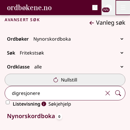
, Bokmålsordboka og N
ordbøkene.no
Nettsi
NN
Men
Gå til hovudinnhald
Tilgjenge
Bokmålsordboka og Nynorskordboka
Avansert søk
Vanleg søk
Ordbøker
Søk
Ordklasse
Nullstill
Listevisning
Søkjehjelp
oppslagsord
Ingen treff
Nynorskordboka
0