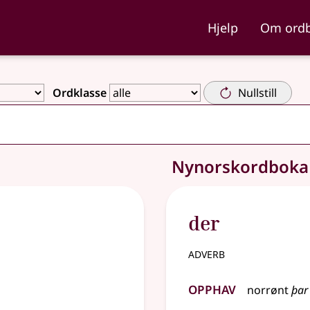
ka og Nynorskordboka
Hjelp
Om ord
Ordklasse
Nullstill
d
Nynorskordbok
der
adverb
Opphav
norrønt
þar