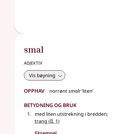
smal
adjektiv
Vis bøyning
Opphav
norrønt
smalr
‘liten’
Betydning og bruk
med liten utstrekning i bredden
;
2
trang
(
II
, 1)
Eksempel