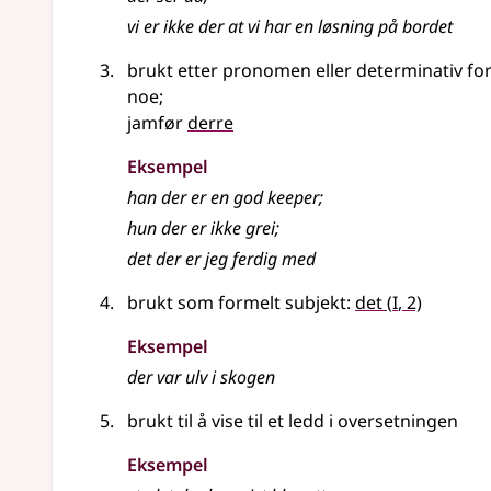
vi er ikke der at vi har en løsning på bordet
brukt etter pronomen eller determinativ for
noe
;
jamfør
derre
Eksempel
han der er en god keeper
;
hun der er ikke grei
;
det der er jeg ferdig med
1
brukt som formelt subjekt:
det
(
I
, 2)
Eksempel
der
var ulv i skogen
brukt til å vise til et ledd i oversetningen
Eksempel