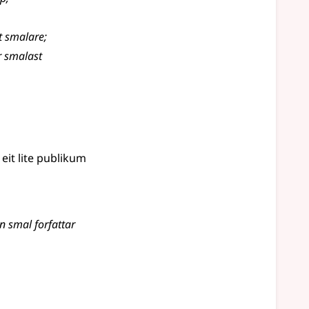
rt smalare
;
r smalast
eit lite publikum
n smal forfattar