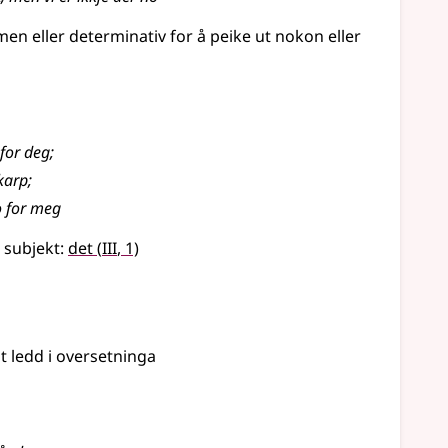
en eller determinativ for å peike ut nokon eller
 for deg
;
karp
;
o for meg
3
t
subjekt
:
det
(
III
, 1)
 eit ledd i oversetninga