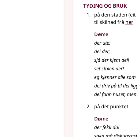
Tyding og bruk
på den staden (eit
til skilnad frå
her
Døme
der ute
;
dei der
;
sjå der kjem dei!
set stolen der!
eg kjenner alle som 
dei driv på til dei li
dei fann huset, men
på det punktet
Døme
der fekk du!
saka må diskuterast,