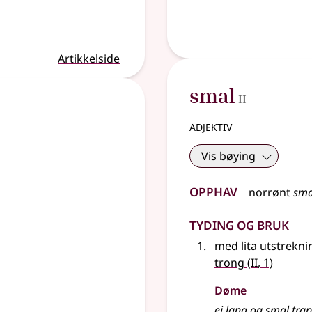
Artikkelside
2
smal
II
adjektiv
Vis bøying
Opphav
norrønt
sma
Tyding og bruk
med lita utstrekni
2
trong
(
II
, 1)
Døme
ei lang og smal tra