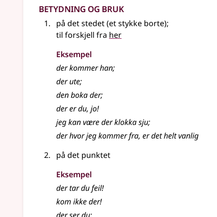
Betydning og bruk
på det stedet (et stykke borte)
;
til forskjell fra
her
Eksempel
der
kommer han
;
der
ute
;
den boka
der
;
der
er du, jo!
jeg kan være
der
klokka sju
;
der
hvor jeg kommer fra, er det helt vanlig
på det punktet
Eksempel
der
tar du feil!
kom ikke
der
!
der
ser du
;