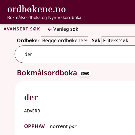
, Bokmålsordbo
ordbøkene.no
Gå til hovudinnhald
Tilgjenge
Bokmålsordboka og Nynorskordboka
Avansert søk
Vanleg søk
Ordbøker
Søk
6439 treff
oppslagsor
Bokmålsordboka
3060
der
adverb
Opphav
norrønt
þar