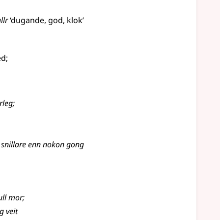
llr
‘dugande, god, klok’
ed
;
rleg
;
 snillare enn nokon gong
ull mor
;
g veit