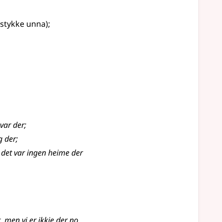
 stykke unna)
;
var der
;
gg der
;
 det var ingen heime der
 men vi er ikkje der no