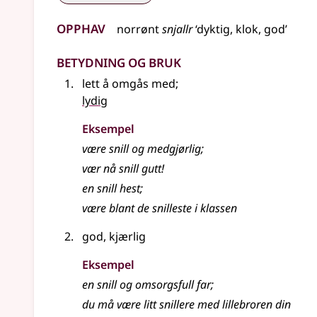
Opphav
norrønt
snjallr
‘dyktig, klok, god’
Betydning og bruk
lett å omgås med
;
lydig
Eksempel
være
snill
og medgjørlig
;
vær nå
snill
gutt!
en
snill
hest
;
være blant de snilleste i klassen
god, kjærlig
Eksempel
en
snill
og omsorgsfull far
;
du må være litt snillere med lillebroren din