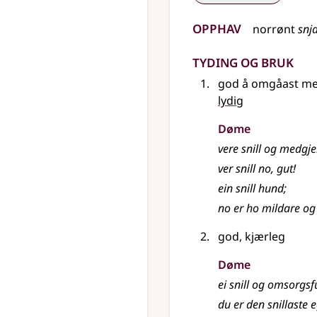
Opphav
norrønt
snja
Tyding og bruk
god å omgåast m
lydig
Døme
vere snill og medgje
ver snill no, gut!
ein snill hund
;
no er ho mildare og
god, kjærleg
Døme
ei snill og omsorgsf
du er den snillaste e