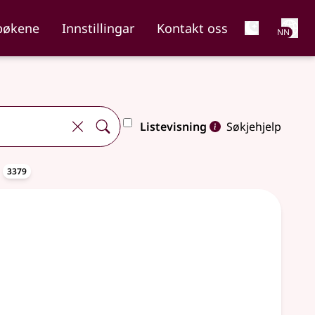
Net
bøkene
Innstillingar
Kontakt oss
NN
Listevisning
Søkjehjelp
oppslagsord
a
3379