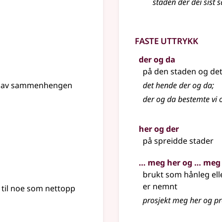
staden der dei sist 
Faste uttrykk
der og da
på den staden og de
år av sammenhengen
det hende der og da
;
der og da bestemte vi o
her og der
på spreidde stader
… meg her og … meg
brukt som hånleg el
er nemnt
til noe som nettopp
prosjekt meg her og p