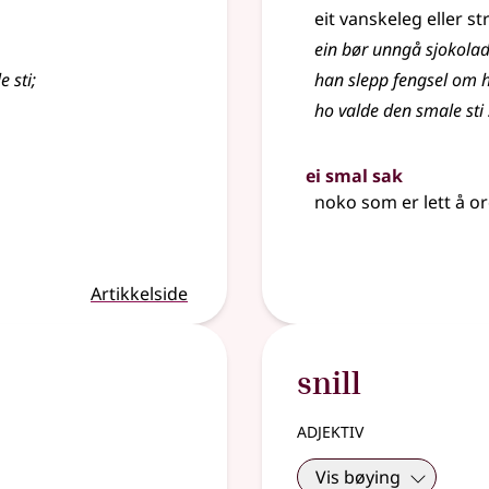
eit vanskeleg eller s
ein bør unngå sjokolad
e sti
;
han slepp fengsel om h
ho valde den smale st
ei smal sak
noko som er lett å o
Artikkelside
snill
adjektiv
Vis bøying