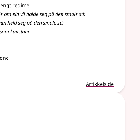
trengt regime
e om ein vil halde seg på den smale sti
;
an held seg på den smale sti
;
i som kunstnar
rdne
Artikkelside