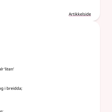
Artikkelside
lr
‘liten’
ng i breidda
;
pp
;