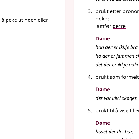
brukt etter pronom
noko
;
 å peke ut noen eller
jamfør
derre
Døme
han der er ikkje bra
ho der er jammen s
det der er ikkje nok
brukt som formel
Døme
der var ulv i skogen
brukt til å vise til
Døme
huset der dei bur
;