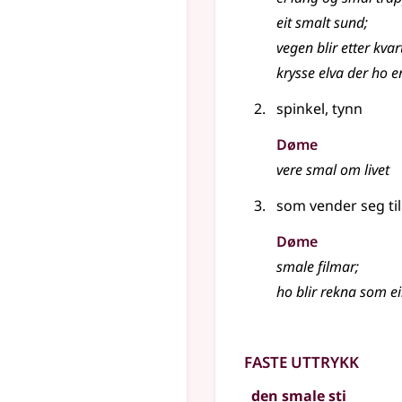
eit smalt sund
;
vegen blir etter kva
krysse elva der ho e
spinkel, tynn
Døme
vere smal om livet
som vender seg til 
Døme
smale filmar
;
ho blir rekna som ei
Faste uttrykk
den smale sti