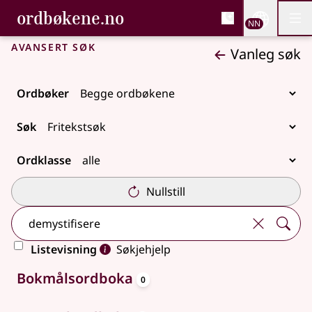
, Bokmålsordboka og N
ordbøkene.no
Nettsi
NN
Men
Gå til hovudinnhald
Tilgjenge
Bokmålsordboka og Nynorskordboka
Avansert søk
Vanleg søk
Ordbøker
Søk
Ordklasse
Nullstill
Listevisning
Søkjehjelp
oppslagsord
Ingen treff
Bokmålsordboka
0