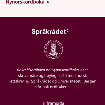
oppslagsord
Nynorskordboka
0
Bokmålsordboka
og
Nynorskordboka
viser
skrivemåte og bøying i tråd med norsk
rettskriving. Språkrådet og Universitetet i Bergen
står bak ordbøkene.
Til framsida