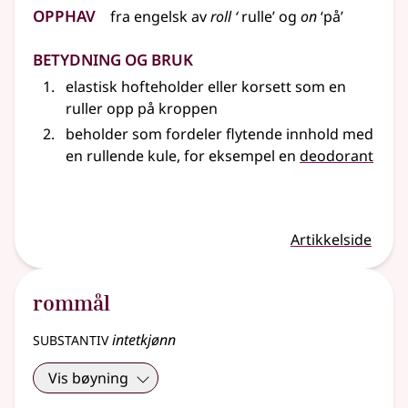
Opphav
fra
engelsk
av
roll ‘
rulle’ og
on
‘på’
Betydning og bruk
elastisk hofteholder
eller
korsett som en
ruller opp på kroppen
beholder som fordeler flytende innhold med
en rullende kule,
for eksempel
en
deodorant
Artikkelside
rommål
substantiv
intetkjønn
Vis bøyning