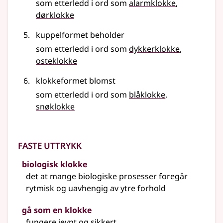
som etterledd i ord som
alarmklokke
dørklokke
kuppelformet beholder
som etterledd i ord som
dykkerklokke
osteklokke
klokkeformet blomst
som etterledd i ord som
blåklokke
snøklokke
Faste uttrykk
biologisk klokke
det at mange biologiske prosesser foregår
rytmisk og uavhengig av ytre forhold
gå som en klokke
fungere jevnt og sikkert