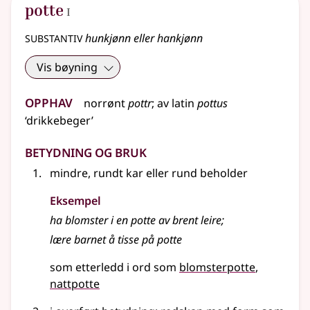
1
potte
I
substantiv
hunkjønn eller hankjønn
Vis bøyning
Opphav
norrønt
pottr
;
av
latin
pottus
‘drikkebeger’
Betydning og bruk
mindre, rundt kar
eller
rund beholder
Eksempel
ha blomster i en potte av brent leire
;
lære barnet å tisse på potte
som etterledd i ord som
blomsterpotte
nattpotte