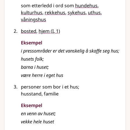
som etterledd i ord som
hundehus
kulturhus
rekkehus
sykehus
uthus
våningshus
1
bosted
,
hjem
(
I
, 1)
Eksempel
i pressområder er det vanskelig å skaffe seg
hus
;
husets
folk
;
barna i
huset
;
være herre i eget hus
personer som bor i et hus
;
husstand, familie
Eksempel
en venn av
huset
;
vekke hele
huset