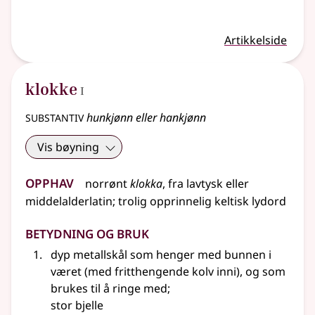
Artikkelside
1
klokke
I
substantiv
hunkjønn eller hankjønn
Vis bøyning
Opphav
norrønt
klokka
,
fra
lavtysk
eller
middelalderlatin
;
trolig
opprinnelig
keltisk
lydord
Betydning og bruk
dyp metallskål som henger med bunnen i
været (med fritthengende kolv inni), og som
brukes til å ringe med
;
stor bjelle