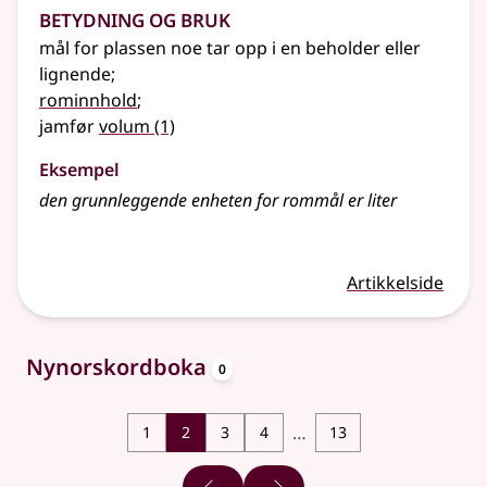
Betydning og bruk
mål for plassen noe tar opp i en beholder
eller
lignende
;
rominnhold
;
jamfør
volum
(1)
Eksempel
den grunnleggende enheten for rommål er liter
Artikkelside
oppslagsord
Nynorskordboka
0
…
1
2
3
4
13