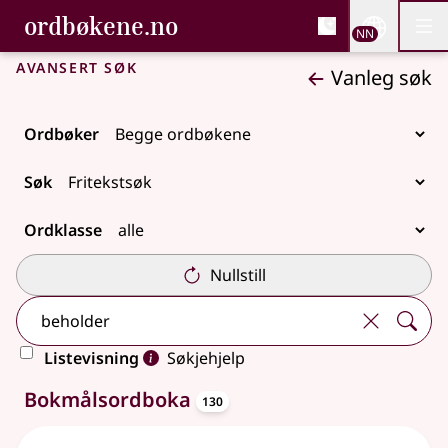
, Bokmålsordboka og N
ordbøkene.no
Nettsi
NN
Men
Gå til hovudinnhald
Tilgjenge
Bokmålsordboka og Nynorskordboka
Avansert søk
Vanleg søk
Ordbøker
Søk
Ordklasse
Nullstill
Listevisning
Søkjehjelp
oppslagsord
130 treff
Bokmålsordboka
130