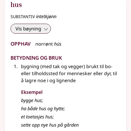
hus
substantiv
intetkjønn
Vis bøyning
Opphav
norrønt
hús
Betydning og bruk
bygning (med tak og vegger) brukt til bo-
eller tilholdssted for mennesker eller dyr, til
å lagre noe i og lignende
Eksempel
bygge hus
;
ha både
hus
og hytte
;
et toetasjes
hus
;
sette opp nye
hus
på gården