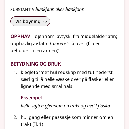
substantiv
hunkjønn eller hankjønn
Vis bøyning
Opphav
gjennom
lavtysk
,
fra
middelalderlatin
;
opphavlig
av
latin
trajicere
‘slå over (fra en
beholder til en annen)’
Betydning og bruk
kjegleformet hul redskap med tut nederst,
særlig til å helle væske over på flasker eller
lignende med smal hals
Eksempel
helle saften gjennom en
trakt
og ned i flaska
hul gang eller passasje som minner om en
2
trakt
(
II
, 1)