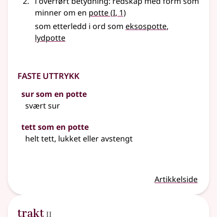
i overført betydning
: redskap med form som
1
minner om en
potte
(
I
, 1)
som etterledd i ord som
eksospotte
lydpotte
Faste uttrykk
sur som en potte
svært sur
tett som en potte
helt tett, lukket eller avstengt
Artikkelside
2
trakt
II