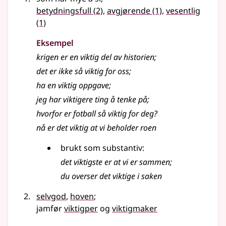
betydningsfull
(2)
,
avgjørende
(1)
,
vesentlig
(1)
Eksempel
krigen er en viktig del av historien
;
det er ikke så
viktig
for oss
;
ha en viktig oppgave
;
jeg har viktigere ting å tenke på
;
hvorfor er fotball så viktig for deg?
nå er det viktig at vi beholder roen
brukt som substantiv:
det viktigste er at vi er sammen
;
du overser det viktige i saken
selvgod
,
hoven
;
jamfør
viktigper
og
viktigmaker