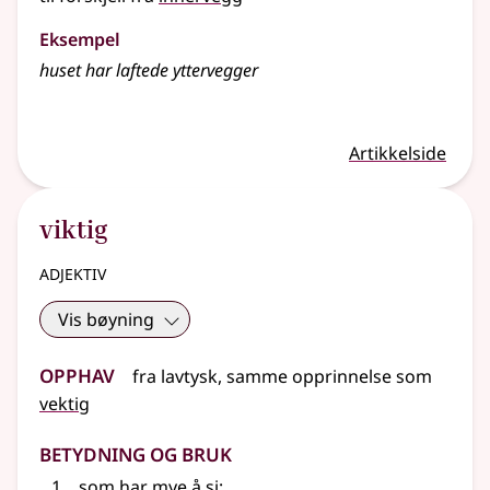
Eksempel
huset har laftede yttervegger
Artikkelside
viktig
adjektiv
Vis bøyning
Opphav
fra
lavtysk
,
samme opprinnelse som
vektig
Betydning og bruk
som har mye å si
;