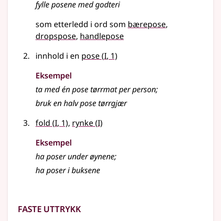
fylle posene med godteri
som etterledd i ord som
bærepose
dropspose
handlepose
1
innhold i en
pose
(
I
, 1)
Eksempel
ta med én pose tørrmat per person
;
bruk en halv pose tørrgjær
1
1
fold
(
I
, 1)
,
rynke
(
I)
Eksempel
ha
poser
under øynene
;
ha poser i buksene
Faste uttrykk