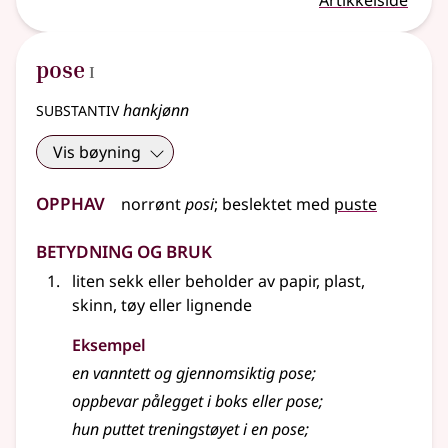
Artikkelside
1
pose
I
substantiv
hankjønn
Vis bøyning
Opphav
norrønt
posi
;
beslektet
med
puste
Betydning og bruk
liten sekk eller beholder av papir, plast,
skinn, tøy
eller lignende
Eksempel
en vanntett og gjennomsiktig pose
;
oppbevar pålegget i boks eller pose
;
hun puttet treningstøyet i en pose
;