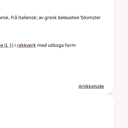
ansk
,
frå
italiensk
;
av
gresk
balaustion
‘blomster
1
pe
(
I
, 1)
i
rekkverk
med utboga form
Artikkelside