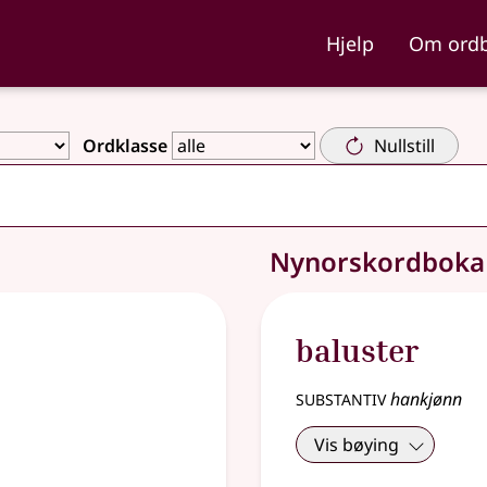
ka og Nynorskordboka
Hjelp
Om ord
Ordklasse
Nullstill
Nynorskordbok
baluster
substantiv
hankjønn
Vis bøying