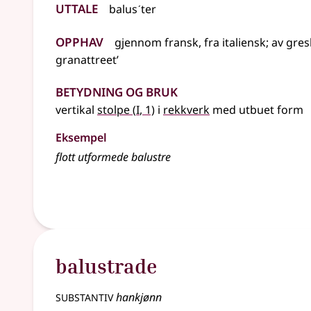
Uttale
balusˊter
Opphav
gjennom
fransk
,
fra
italiensk
;
av
gres
granattreet’
Betydning og bruk
1
vertikal
stolpe
(
I
, 1)
i
rekkverk
med utbuet form
Eksempel
flott utformede balustre
balustrade
substantiv
hankjønn