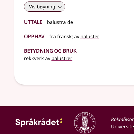
Vis bøyning
Uttale
balustraˋde
Opphav
fra
fransk
;
av
baluster
Betydning og bruk
rekkverk av
balustrer
Bokmålso
Universite