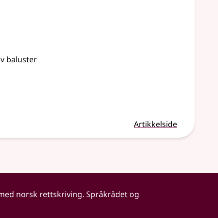
av
baluster
Artikkelside
 med norsk rettskriving. Språkrådet og