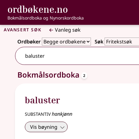
, Bokmålsordbo
ordbøkene.no
Gå til hovudinnhald
Tilgjenge
Bokmålsordboka og Nynorskordboka
Avansert søk
Vanleg søk
Ordbøker
Søk
4 treff
oppslagsord
Bokmålsordboka
2
baluster
substantiv
hankjønn
Vis bøyning