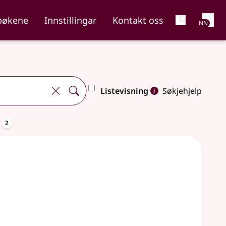
Net
bøkene
Innstillingar
Kontakt oss
NN
Listevisning
Søkjehjelp
oppslagsord
a
2