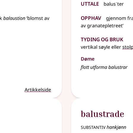
Uttale
balusˊter
Opphav
k
balaustion
‘blomst av
gjennom
fr
av granatepletreet’
Tyding og bruk
vertikal søyle
eller
stol
Døme
flott utforma balustrar
Artikkelside
balustrade
substantiv
hankjønn