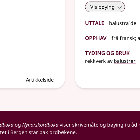
Vis bøying
Uttale
balustraˊde
Opphav
frå
fransk
;
Tyding og bruk
rekkverk av
balustrar
Artikkelside
rdboka
og
Nynorskordboka
viser skrivemåte og bøying i tråd
tet i Bergen står bak ordbøkene.