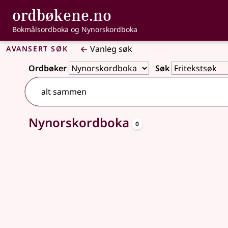
, Bokmålsordbo
ordbøkene.no
Gå til hovudinnhald
Tilgjenge
Bokmålsordboka og Nynorskordboka
Avansert søk
Vanleg søk
Ordbøker
Søk
oppslagsord
Nynorskordboka
Ingen treff
0