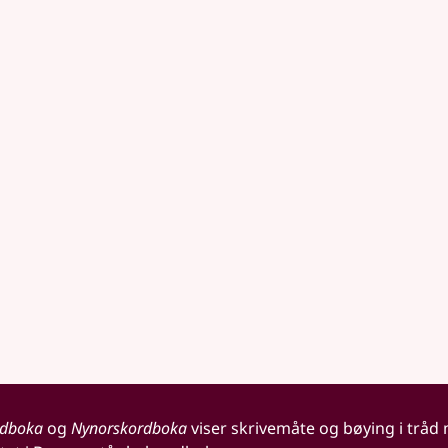
rdboka
og
Nynorskordboka
viser skrivemåte og bøying i tråd