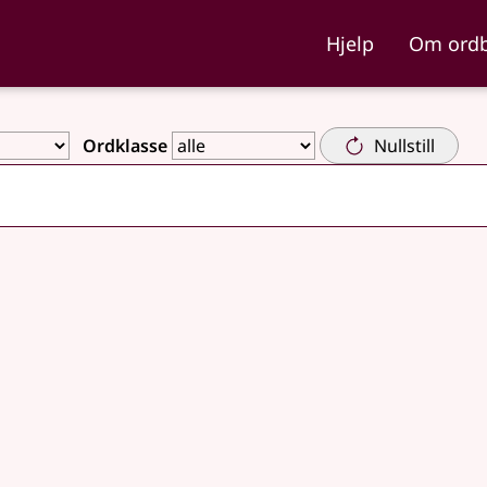
ka og Nynorskordboka
Hjelp
Om ord
Ordklasse
Nullstill