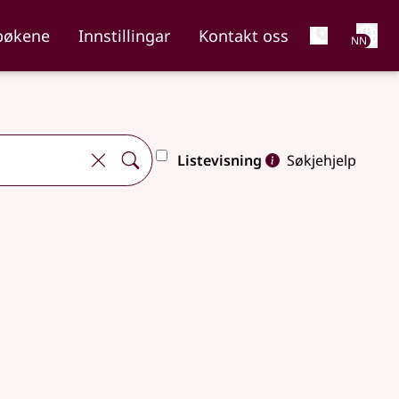
Net
bøkene
Innstillingar
Kontakt oss
NN
Listevisning
Søkjehjelp