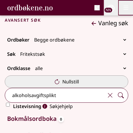
, Bokmålsordboka og N
ordbøkene.no
Nettsi
NN
Men
Gå til hovudinnhald
Tilgjenge
Bokmålsordboka og Nynorskordboka
Avansert søk
Vanleg søk
Ordbøker
Søk
Ordklasse
Nullstill
Listevisning
Søkjehjelp
oppslagsord
Ingen treff
Bokmålsordboka
0