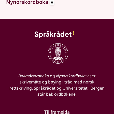
oppslagsord
Nynorskordboka
0
Bokmålsordboka
og
Nynorskordboka
viser
skrivemåte og bøying i tråd med norsk
rettskriving. Språkrådet og Universitetet i Bergen
står bak ordbøkene.
Til framsida