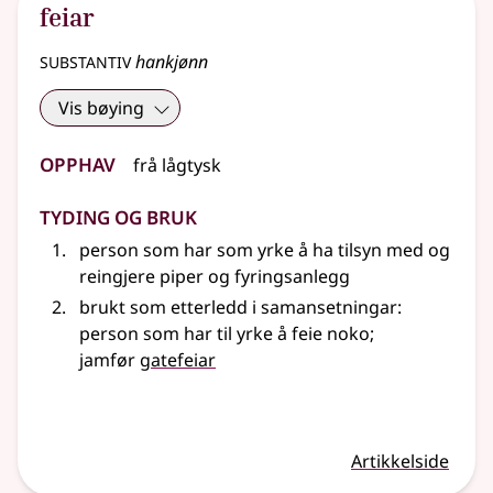
feiar
substantiv
hankjønn
Vis bøying
Opphav
frå
lågtysk
Tyding og bruk
person som har som yrke å ha tilsyn med og
reingjere piper og fyringsanlegg
brukt som etterledd i samansetningar:
person som har til yrke å feie noko
;
jamfør
gatefeiar
Artikkelside