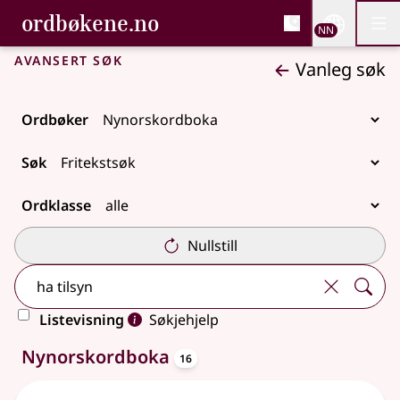
, Bokmålsordboka og N
ordbøkene.no
Nettsi
NN
Men
Gå til hovudinnhald
Tilgjenge
Bokmålsordboka og Nynorskordboka
Avansert søk
Vanleg søk
Ordbøker
Søk
Ordklasse
Nullstill
Listevisning
Søkjehjelp
oppslagsord
16 treff
Nynorskordboka
16