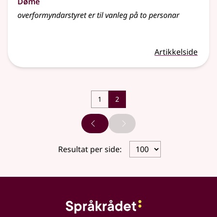
Døme
overformyndarstyret er til vanleg på to personar
Artikkelside
1
2
Forrige side
Neste side
Resultat per side: