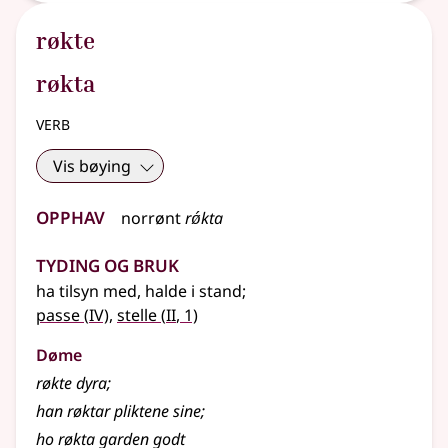
røkte
røkta
verb
Vis bøying
Opphav
norrønt
rǿkta
Tyding og bruk
ha tilsyn med, halde i stand
;
4
2
passe
(
IV)
,
stelle
(
II
, 1)
Døme
røkte dyra
;
han røktar pliktene sine
;
ho røkta garden godt