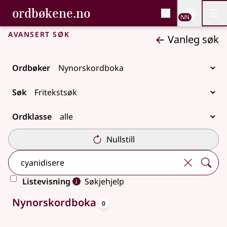
, Bokmålsordboka og N
ordbøkene.no
Nettsi
NN
Men
Gå til hovudinnhald
Tilgjenge
Bokmålsordboka og Nynorskordboka
Avansert søk
Vanleg søk
Ordbøker
Søk
Ordklasse
Nullstill
Listevisning
Søkjehjelp
oppslagsord
Ingen treff
Nynorskordboka
0