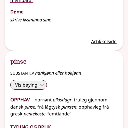
memoarar
Døme
skrive livsminna sine
Artikkelside
pinse
substantiv
hankjønn eller hokjønn
Vis bøying
Opphav
norrønt
píkisdagr
,
truleg
gjennom
dansk
pinse
,
frå
lågtysk
pinxten
;
opphavleg frå
gresk
pentekoste
‘femtiande’
Tyding og bruk