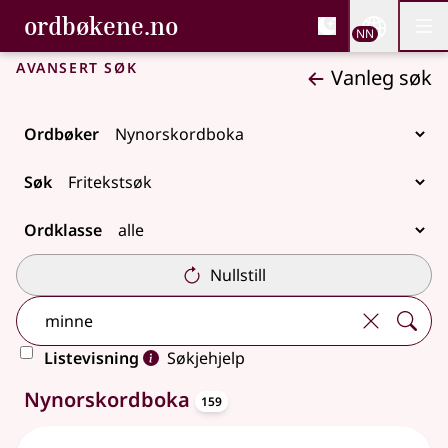
, Bokmålsordboka og N
ordbøkene.no
Nettsi
NN
Men
Gå til hovudinnhald
Tilgjenge
Bokmålsordboka og Nynorskordboka
Avansert søk
Vanleg søk
Ordbøker
Søk
Ordklasse
Nullstill
Listevisning
Søkjehjelp
oppslagsord
159 treff
Nynorskordboka
159