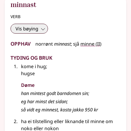
minnast
verb
Vis bøying
Opphav
2
norrønt
minnast
;
sjå
minne
(
II)
Tyding og bruk
kome i hug
;
hugse
Døme
han mintest godt barndomen sin
;
eg har minst det sidan
;
så vidt eg minnest, kosta jakka 950 kr
ha ei tilstelling
eller liknande
til minne om
noko eller nokon