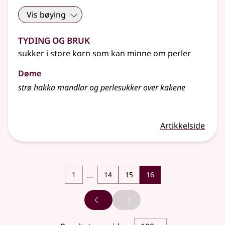
Vis bøying
Tyding og bruk
sukker i store korn som kan minne om perler
Døme
strø hakka mandlar og perlesukker over kakene
Artikkelside
…
1
14
15
16
Forrige side
Neste side