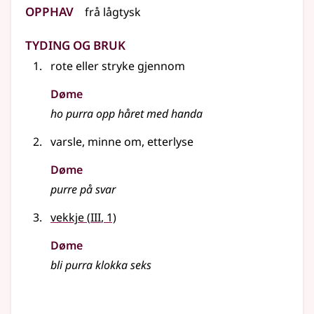
Opphav
frå
lågtysk
Tyding og bruk
rote eller stryke gjennom
Døme
ho purra opp håret med handa
varsle, minne om, etterlyse
Døme
purre på svar
3
vekkje
(
III
, 1)
Døme
bli purra klokka seks