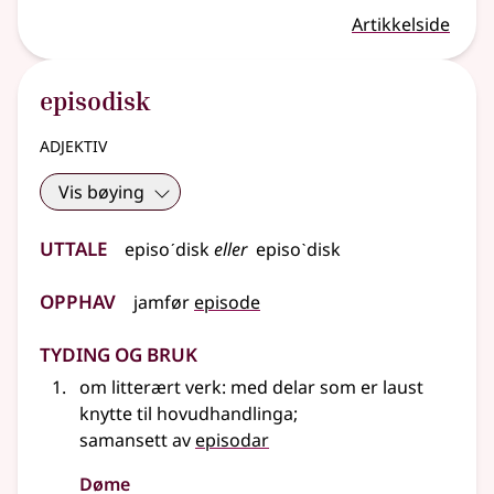
Artikkelside
episodisk
adjektiv
Vis bøying
Uttale
episoˊdisk
eller
episoˋdisk
Opphav
jamfør
episode
Tyding og bruk
om litterært verk: med delar som er laust
knytte til hovudhandlinga
;
samansett av
episodar
Døme