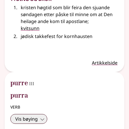
kristen høgtid som blir feira den sjuande
søndagen etter påske til minne om at Den
heilage ande kom til apostlane
;
kvitsunn
jødisk takkefest for kornhausten
Artikkelside
3
purre
III
purra
verb
Vis bøying