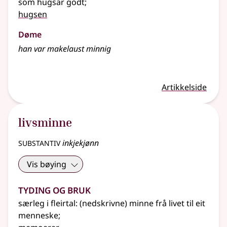
som hugsar godt
;
hugsen
Døme
han var makelaust
minnig
Artikkelside
livsminne
substantiv
inkjekjønn
Vis bøying
Tyding og bruk
særleg
i
fleirtal
: (nedskrivne) minne frå livet til eit
menneske
;