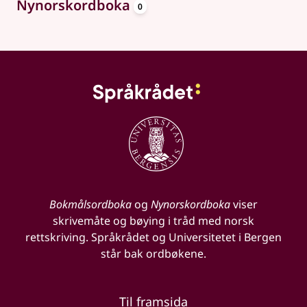
oppslagsord
Nynorskordboka
0
Bokmålsordboka
og
Nynorskordboka
viser
skrivemåte og bøying i tråd med norsk
rettskriving. Språkrådet og Universitetet i Bergen
står bak ordbøkene.
Til framsida