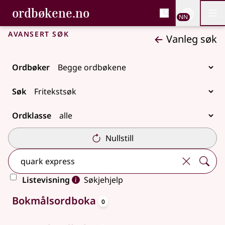
, Bokmålsordboka og N
ordbøkene.no
Nettsi
NN
Men
Gå til hovudinnhald
Tilgjenge
Bokmålsordboka og Nynorskordboka
Avansert søk
Vanleg søk
Ordbøker
Søk
Ordklasse
Nullstill
Listevisning
Søkjehjelp
oppslagsord
Ingen treff
Bokmålsordboka
0