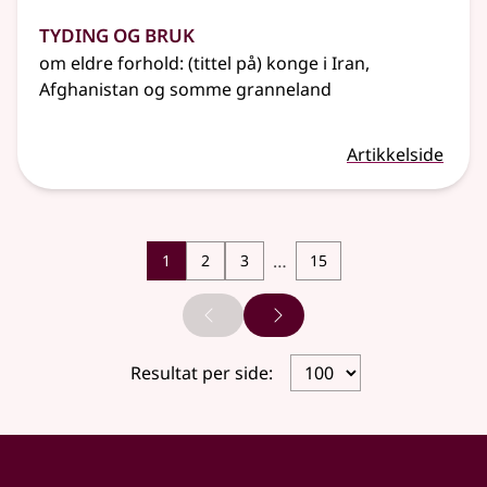
Tyding og bruk
om eldre forhold: (tittel på) konge i Iran,
Afghanistan og somme granneland
Artikkelside
…
1
2
3
15
Forrige side
Neste side
Resultat per side: