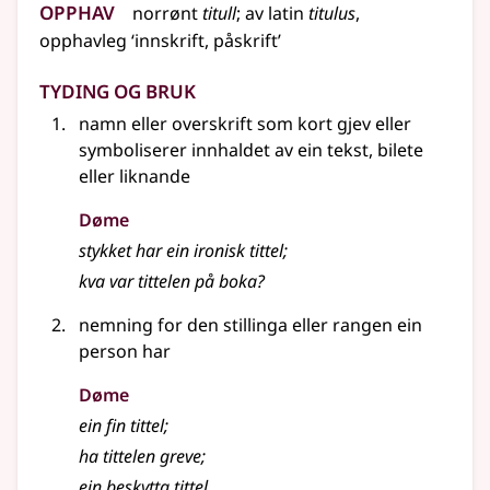
Opphav
norrønt
titull
;
av
latin
titulus
,
opphavleg
‘innskrift, påskrift’
Tyding og bruk
namn
eller
overskrift som kort gjev
eller
symboliserer innhaldet av ein tekst, bilete
eller liknande
Døme
stykket har ein ironisk tittel
;
kva var tittelen på boka?
nemning for den stillinga
eller
rangen ein
person har
Døme
ein fin tittel
;
ha tittelen greve
;
ein beskytta tittel