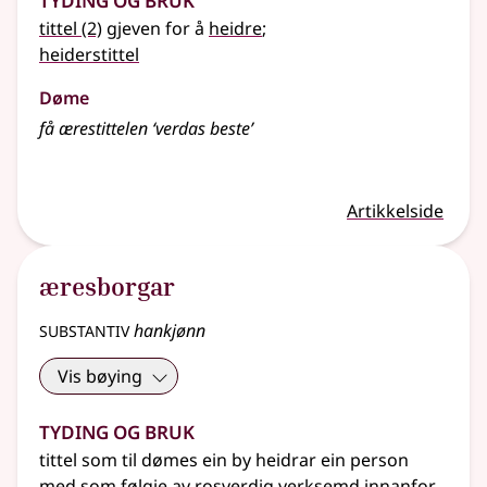
tittel
(2)
gjeven for å
heidre
;
heiderstittel
Døme
få ærestittelen ‘verdas beste’
Artikkelside
æresborgar
substantiv
hankjønn
Vis bøying
Tyding og bruk
tittel som til dømes ein by heidrar ein person
med som følgje av rosverdig verksemd innanfor