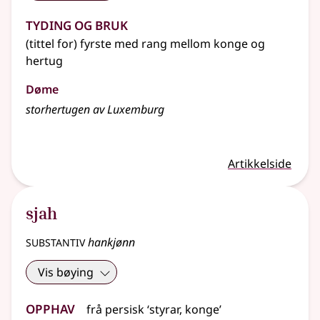
Tyding og bruk
(tittel for) fyrste med rang mellom konge og
hertug
Døme
storhertugen av Luxemburg
Artikkelside
sjah
substantiv
hankjønn
Vis bøying
Opphav
frå persisk ‘styrar, konge’