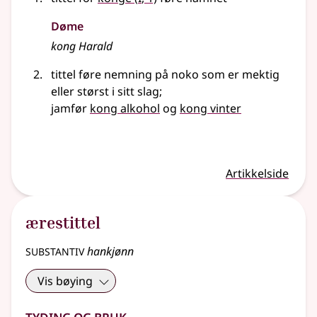
Døme
kong Harald
tittel føre nemning på noko som er mektig
eller størst i sitt slag
;
jamfør
kong alkohol
og
kong vinter
Artikkelside
ærestittel
substantiv
hankjønn
Vis bøying
Tyding og bruk