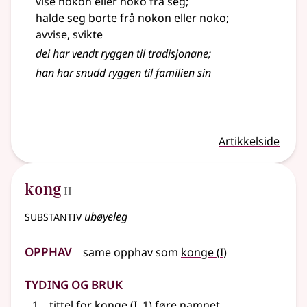
vise nokon eller noko frå seg
;
halde seg borte frå nokon eller noko
;
avvise, svikte
dei har vendt ryggen til tradisjonane
;
han har snudd ryggen til familien sin
Artikkelside
2
kong
II
substantiv
ubøyeleg
Opphav
1
same opphav som
konge
(
I)
Tyding og bruk
1
tittel for
konge
(
I
, 1)
føre namnet