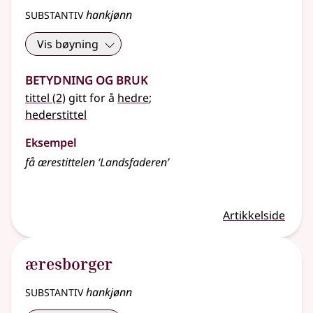
substantiv
hankjønn
Vis bøyning
Betydning og bruk
tittel
(2)
gitt for å
hedre
;
hederstittel
Eksempel
få ærestittelen ‘Landsfaderen’
Artikkelside
æresborger
substantiv
hankjønn