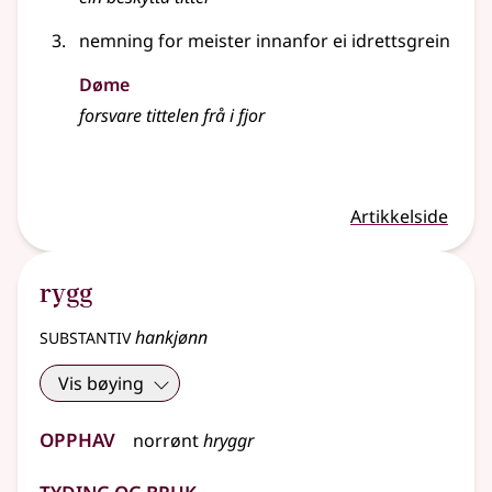
nemning for meister innanfor ei idrettsgrein
Døme
forsvare tittelen frå i fjor
Artikkelside
rygg
substantiv
hankjønn
Vis bøying
Opphav
norrønt
hryggr
Tyding og bruk