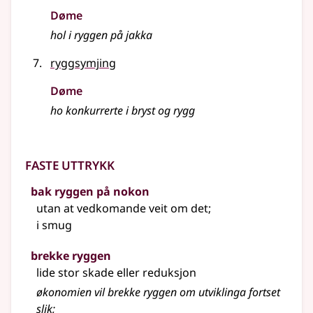
Døme
hol i ryggen på jakka
ryggsymjing
Døme
ho konkurrerte i bryst og rygg
Faste uttrykk
bak ryggen på nokon
utan at vedkomande veit om det
;
i smug
brekke ryggen
lide stor skade eller reduksjon
økonomien vil brekke ryggen om utviklinga fortset
slik
;