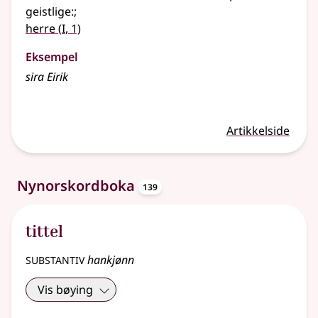
geistlige:
;
1
herre
(
I
, 1)
Eksempel
sira
Eirik
Artikkelside
oppslagsord
Nynorskordboka
139
tittel
substantiv
hankjønn
Vis bøying