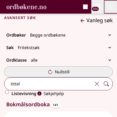
, Bokmålsordboka og N
ordbøkene.no
Nettsi
NN
Men
Gå til hovudinnhald
Tilgjenge
Bokmålsordboka og Nynorskordboka
Avansert søk
Vanleg søk
Ordbøker
Søk
Ordklasse
Nullstill
Listevisning
Søkjehjelp
oppslagsord
280 treff
Bokmålsordboka
141