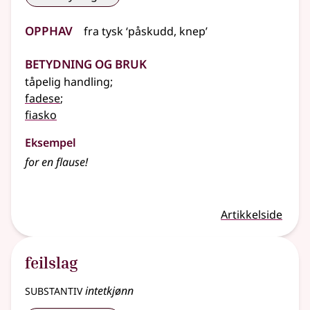
Opphav
fra
tysk
‘påskudd, knep’
Betydning og bruk
tåpelig handling
;
fadese
;
fiasko
Eksempel
for en
flause
!
Artikkelside
feilslag
substantiv
intetkjønn