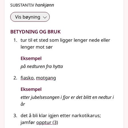
substantiv
hankjønn
Vis bøyning
Betydning og bruk
tur til et sted som ligger lenger nede eller
lenger mot sør
Eksempel
på nedturen fra hytta
fiasko
,
motgang
Eksempel
etter jubelsesongen i fjor er det blitt en
nedtur
i
år
det å bli klar igjen etter narkotikarus
;
jamfør
opptur
(3)