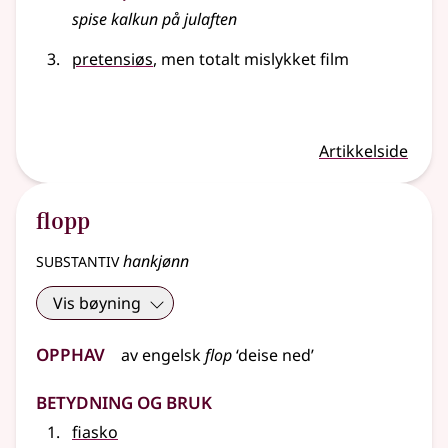
spise kalkun på julaften
pretensiøs
, men totalt mislykket film
Artikkelside
flopp
substantiv
hankjønn
Vis bøyning
Opphav
av
engelsk
flop
‘deise ned’
Betydning og bruk
fiasko