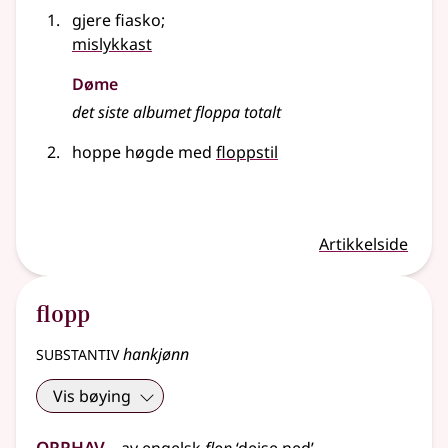
gjere fiasko
;
mislykkast
Døme
det siste albumet floppa totalt
hoppe høgde med
floppstil
Artikkelside
flopp
substantiv
hankjønn
Vis bøying
Opphav