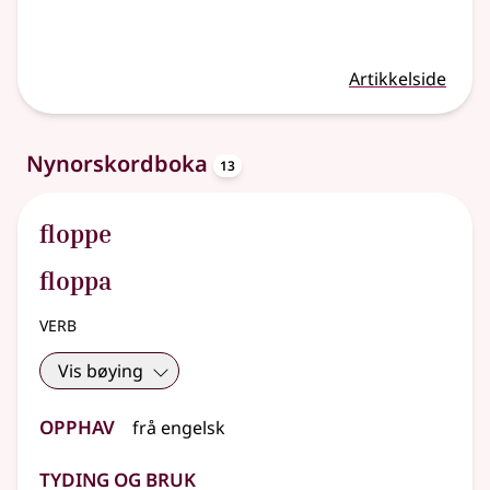
Artikkelside
oppslagsord
Nynorskordboka
13
floppe
floppa
verb
Vis bøying
Opphav
frå
engelsk
Tyding og bruk