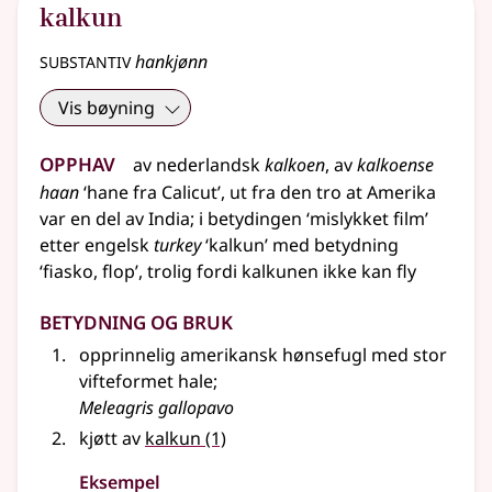
kalkun
substantiv
hankjønn
Vis bøyning
Opphav
av
nederlandsk
kalkoen
, av
kalkoense
haan
‘hane fra Calicut’, ut fra den tro at Amerika
var en del av India
;
i betydingen ‘mislykket film’
etter
engelsk
turkey
‘kalkun’ med
betydning
‘fiasko, flop’,
trolig
fordi kalkunen ikke kan fly
Betydning og bruk
opprinnelig amerikansk hønsefugl med stor
vifteformet hale
;
Meleagris gallopavo
kjøtt av
kalkun
(1)
Eksempel