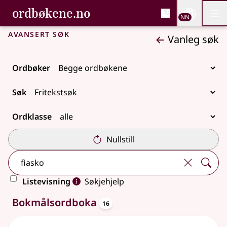
, Bokmålsordboka og N
ordbøkene.no
Nettsi
NN
Men
Gå til hovudinnhald
Tilgjenge
Bokmålsordboka og Nynorskordboka
Avansert søk
Vanleg søk
Ordbøker
Søk
Ordklasse
Nullstill
Listevisning
Søkjehjelp
oppslagsord
29 treff
Bokmålsordboka
16