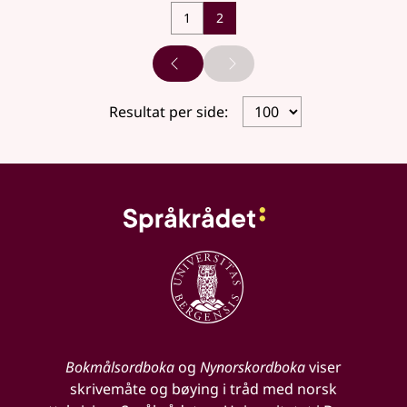
1
2
Forrige side
Neste side
Resultat per side:
Bokmålsordboka
og
Nynorskordboka
viser
skrivemåte og bøying i tråd med norsk