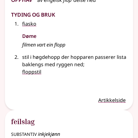
av
engelsk
flop
‘deise ned’
Tyding og bruk
fiasko
Døme
filmen vart ein flopp
stil i høgdehopp der hopparen passerer lista
baklengs med ryggen ned
;
floppstil
Artikkelside
feilslag
substantiv
inkjekjønn