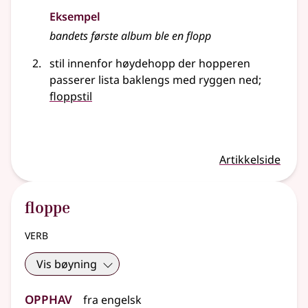
Eksempel
bandets første album ble en flopp
stil innenfor høydehopp der hopperen
passerer lista baklengs med ryggen ned
;
floppstil
Artikkelside
floppe
verb
Vis bøyning
Opphav
fra
engelsk