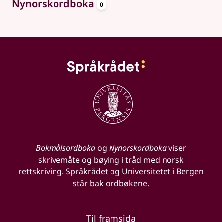
oppslagsord
Nynorskordboka
0
Bokmålsordboka
og
Nynorskordboka
viser
skrivemåte og bøying i tråd med norsk
rettskriving. Språkrådet og Universitetet i Bergen
står bak ordbøkene.
Til framsida