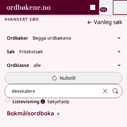
, Bokmålsordboka og N
ordbøkene.no
Nettsi
NN
Men
Gå til hovudinnhald
Tilgjenge
Bokmålsordboka og Nynorskordboka
Avansert søk
Vanleg søk
Ordbøker
Søk
Ordklasse
Nullstill
Listevisning
Søkjehjelp
oppslagsord
Ingen treff
Bokmålsordboka
0