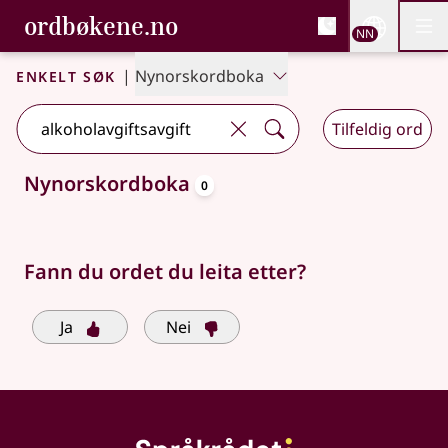
, Bokmålsordboka og N
ordbøkene.no
Nettsi
NN
Men
Gå til hovudinnhald
Tilgjenge
Bokmålsordboka og Nynorskordboka
Enkelt søk
|
Nynorskordboka
Tilfeldig ord
oppslagsord
Nynorskordboka
0
Søkjeforslag tilgjengelege
Fann du ordet du leita etter?
Ja
Nei