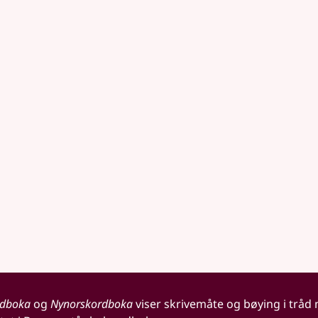
rdboka
og
Nynorskordboka
viser skrivemåte og bøying i tråd