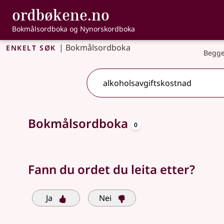
, Bokmålsordbo
ordbøkene.no
Gå til hovudinnhald
Tilgjenge
Bokmålsordboka og Nynorskordboka
Enkelt søk
|
Bokmålsordboka
Begge
oppslagsord
Søkjeforslag tilgjengelege
Bokmålsordboka
0
Fann du ordet du leita etter?
Ja
Nei