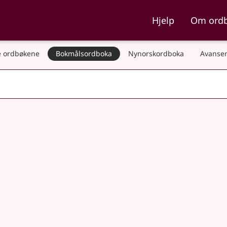
ka og Nynorskordboka
Hjelp
Om ord
 ordbøkene
Bokmålsordboka
Nynorskordboka
Avanser