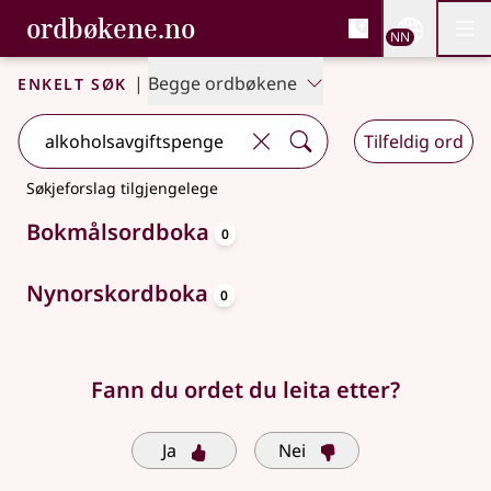
, Bokmålsordboka og N
ordbøkene.no
Nettsi
NN
Men
Gå til hovudinnhald
Tilgjenge
Bokmålsordboka og Nynorskordboka
Enkelt søk
|
Begge ordbøkene
Tilfeldig ord
Søkjeforslag tilgjengelege
oppslagsord
Bokmålsordboka
0
oppslagsord
Nynorskordboka
0
Fann du ordet du leita etter?
Ja
Nei