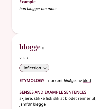
Example
hun blogger om mote
2
blogge
II
verb
Inflection
Etymology
norrønt
bloðga
;
av
blod
Senses and Example Sentences
skjære, stikke fisk slik at blodet renner ut
;
jamfør
bløgge