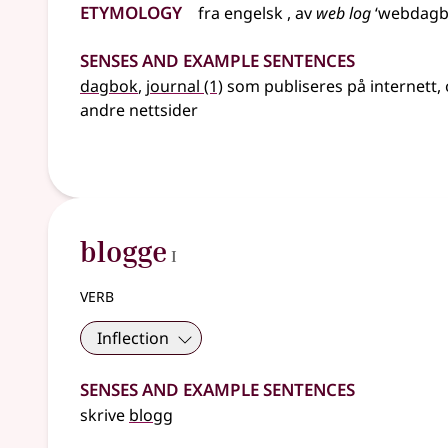
Etymology
fra
engelsk
, av
web log
‘webdagb
Senses and Example Sentences
dagbok
,
journal
(1)
som publiseres på internett, 
andre nettsider
1
blogge
I
verb
Inflection
Senses and Example Sentences
skrive
blogg