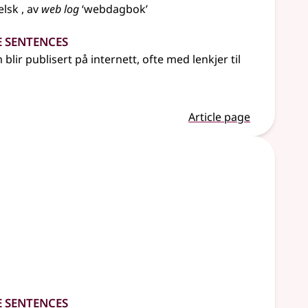
elsk
, av
web log
‘webdagbok’
e Sentences
blir publisert på internett, ofte med lenkjer til
Article page
e Sentences