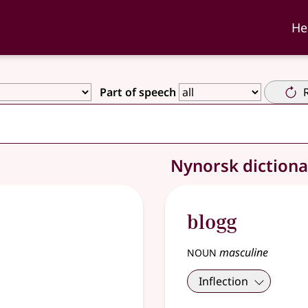
ka and Nynorskordboka
He
Part of speech
Nynorsk diction
blogg
noun
masculine
Inflection