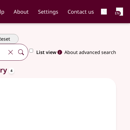
Net
lp
About
Settings
Contact us
EN
Reset
List view
About advanced search
entries
ary
4