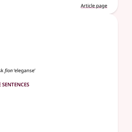
Article page
sk
fion
‘eleganse’
e Sentences