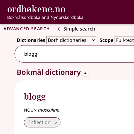
, Bokmålsordbo
ordbøkene.no
Skip to main content
Accessibility
Bokmålsordboka and Nynorskordboka
Advanced search
Simple search
Dictionaries
Scope
8 results
entries
Bokmål dictionary
4
blogg
noun
masculine
Inflection