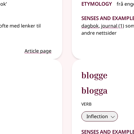
Etymology
ok’
frå
eng
Senses and Exampl
ofte med lenker til
dagbok
,
journal
(1)
som 
andre nettsider
Article page
blogge
blogga
verb
Inflection
Senses and Exampl