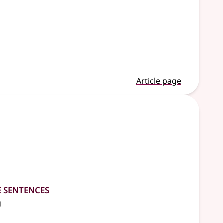
Article page
e Sentences
g