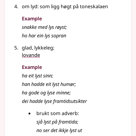
om lyd: som ligg høgt på toneskalaen
Example
snakke med
lys
røyst
;
ho har ein
lys
sopran
glad, lykkeleg
;
lovande
Example
ha eit
lyst
sinn
;
han hadde eit
lyst
humør
;
ha gode og
lyse
minne
;
dei hadde lyse framtidsutsikter
brukt som
adverb
:
sjå
lyst
på framtida
;
no ser det ikkje
lyst
ut