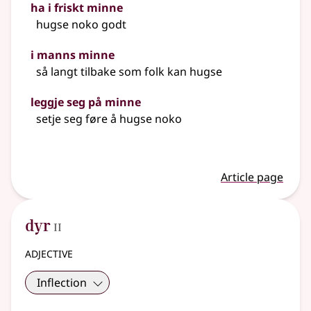
ha i friskt minne
hugse noko godt
i manns minne
så langt tilbake som folk kan hugse
leggje seg på minne
setje seg føre å hugse noko
Article page
2
dyr
II
adjective
Inflection