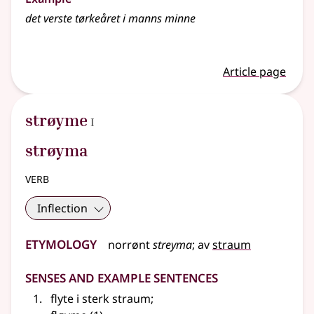
det verste tørkeåret i manns minne
Article page
1
strøyme
I
strøyma
verb
Inflection
Etymology
norrønt
streyma
;
av
straum
Senses and Example Sentences
flyte i sterk straum
;