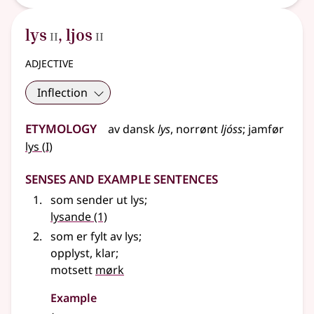
2
2
lys
,
ljos
II
II
adjective
Inflection
Etymology
av dansk
lys
,
norrønt
ljóss
;
jamfør
1
lys
(
I)
Senses and Example Sentences
som sender ut lys
;
lysande
(1)
som er fylt av lys
;
opplyst, klar
;
motsett
mørk
Example