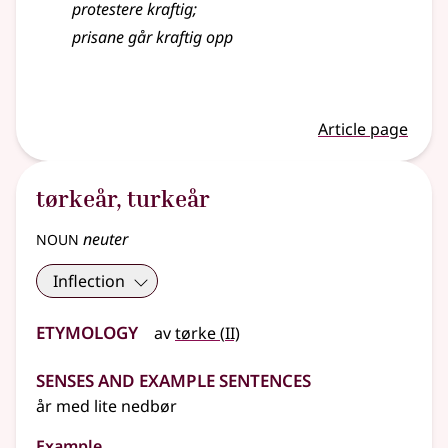
protestere kraftig
;
prisane går kraftig opp
Article page
tørkeår
,
turkeår
noun
neuter
Inflection
Etymology
2
av
tørke
(
II)
Senses and Example Sentences
år med lite nedbør
Example