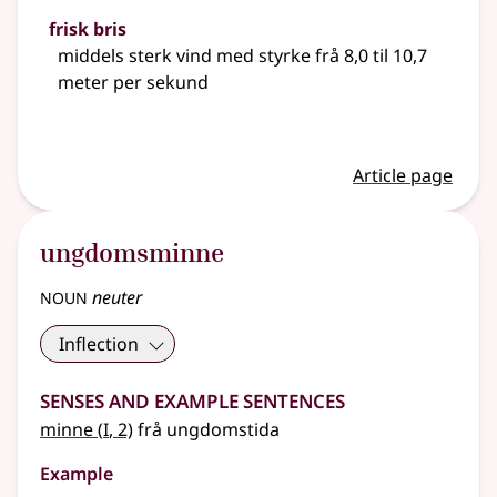
frisk bris
middels sterk vind med styrke frå 8,0 til 10,7
meter per sekund
Article page
ungdomsminne
noun
neuter
Inflection
Senses and Example Sentences
1
minne
(
I
, 2)
frå ungdomstida
Example