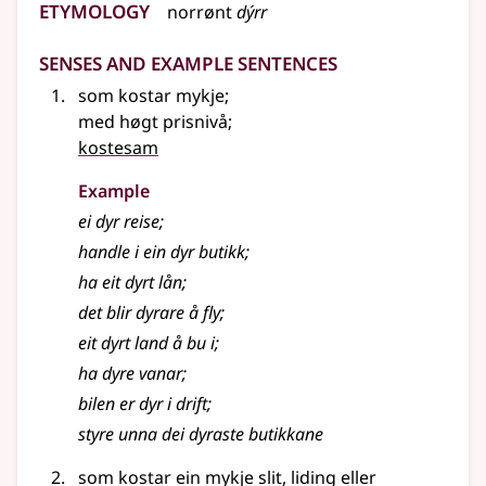
Etymology
norrønt
dýrr
Senses and Example Sentences
som kostar mykje
;
med høgt prisnivå
;
kostesam
Example
ei dyr reise
;
handle i ein dyr butikk
;
ha eit dyrt lån
;
det blir dyrare å fly
;
eit dyrt land å bu i
;
ha dyre vanar
;
bilen er dyr i drift
;
styre unna dei dyraste butikkane
som kostar ein mykje slit, liding eller