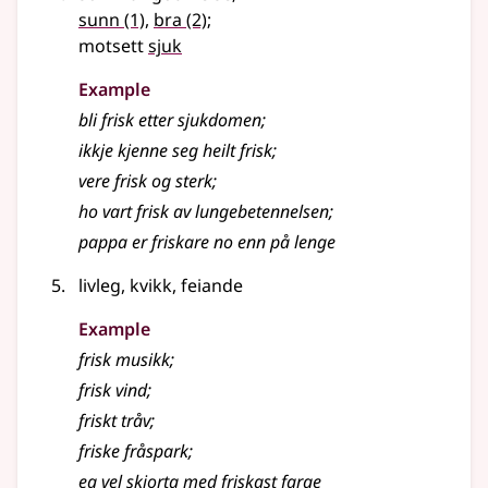
sunn
(1)
,
bra
(2)
;
motsett
sjuk
Example
bli frisk etter sjukdomen
;
ikkje kjenne seg heilt frisk
;
vere frisk og sterk
;
ho vart frisk av lungebetennelsen
;
pappa er friskare no enn på lenge
livleg, kvikk, feiande
Example
frisk musikk
;
frisk vind
;
friskt tråv
;
friske fråspark
;
eg vel skjorta med friskast farge