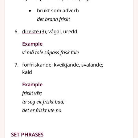
brukt som
adverb
det brann friskt
direkte
(3)
, vågal, uredd
Example
vi må tole såpass frisk tale
forfriskande, kveikjande, svalande
;
kald
Example
friskt vêr
;
ta seg eit friskt bad
;
det er friskt ute no
Set phrases