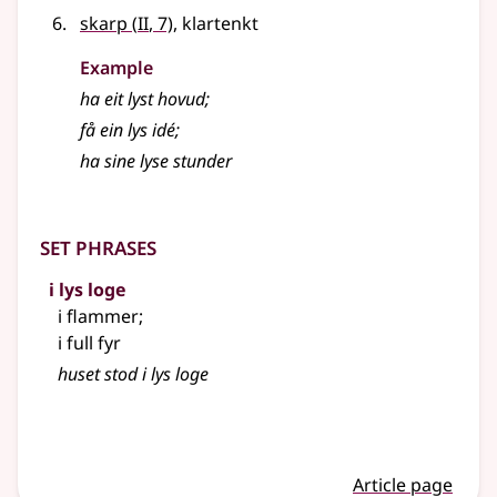
2
skarp
(
II
, 7)
, klartenkt
Example
ha eit
lyst
hovud
;
få ein
lys
idé
;
ha sine
lyse
stunder
Set phrases
i lys loge
i flammer
;
i full fyr
huset stod i lys loge
Article page