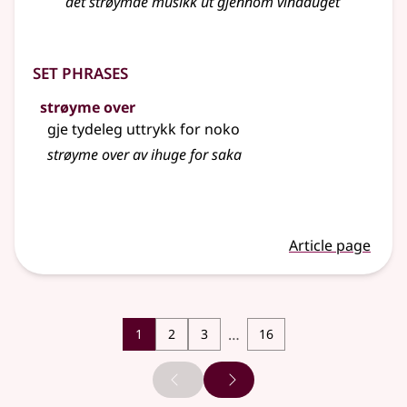
det strøymde musikk ut gjennom vindauget
Set phrases
strøyme over
gje tydeleg uttrykk for noko
strøyme
over av ihuge for saka
Article page
…
1
2
3
16
Previous page
Next page