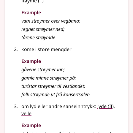
fløyme
(1)
Example
vatn strøymer over vegbana
;
regnet
strøymer
ned
;
tårene strøymde
kome i store mengder
Example
gåvene
strøymer
inn
;
gamle minne
strøymer
på
;
turistar strøymer til Vestlandet
;
folk strøymde ut frå konsertsalen
2
om lyd eller andre sanseinntrykk:
lyde
(
II)
,
velle
Example