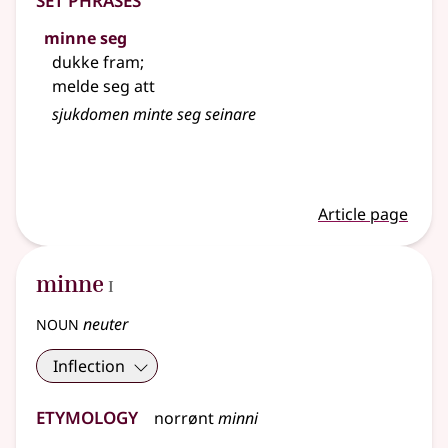
minne seg
dukke fram
;
melde seg att
sjukdomen minte seg seinare
Article page
1
minne
I
noun
neuter
Inflection
Etymology
norrønt
minni