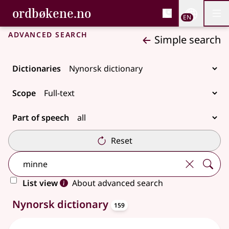
, Bokmålsordboka and 
ordbøkene.no
Nettsi
EN
Men
Skip to main content
Accessibility
Bokmålsordboka and Nynorskordboka
Advanced search
Simple search
Dictionaries
Scope
Part of speech
Reset
List view
About advanced search
entries
159 results
Nynorsk dictionary
159