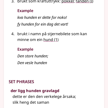
1
brukt som kraftuttrykk:
pokker
,
fanden
(
I)
Example
kva hunden er dette for noko!
fy hunden for ein dag det vart!
brukt i namn på stjernebilete som kan
minne om ein
hund
(1)
Example
Den store hunden
;
Den vesle hunden
Set phrases
der ligg hunden gravlagd
dette er den den verkelege årsaka
;
slik heng det saman