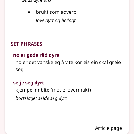
Guds dyre ord
brukt som adverb
love dyrt og heilagt
Set phrases
no er gode råd dyre
no er det vanskeleg å vite korleis ein skal greie
seg
selje seg dyrt
kjempe innbite (mot ei overmakt)
bortelaget selde seg dyrt
Article page