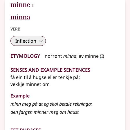
2
minne
II
minna
verb
Inflection
Etymology
1
norrønt
minna
;
av
minne
(
I)
Senses and Example Sentences
få ein til å hugse
eller
tenkje på
;
vekkje minnet om
Example
minn meg på at eg skal betale rekninga
;
den fargen minner meg om haust
Set phrases