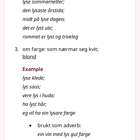
lyse sommarnetter
;
den
lysaste
årstida
;
midt på
lyse
dagen
;
det er
lyst
ute
;
rommet er
lyst
og triveleg
om farge: som nærmar seg kvit
;
blond
Example
lyse
klede
;
lys
saus
;
vere
lys
i huda
;
ha
lyst
hår
;
eg vil ha ein lysare farge
brukt som
adverb
:
ein vin med
lys
gul farge