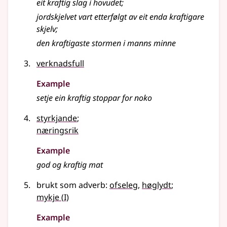
eit kraftig slag i hovudet
;
jordskjelvet vart etterfølgt av eit enda kraftigare
skjelv
;
den kraftigaste stormen i manns minne
verknadsfull
Example
setje ein kraftig stoppar for noko
styrkjande
;
næringsrik
Example
god og kraftig mat
brukt som adverb:
ofseleg
,
høglydt
;
1
mykje
(
I)
Example