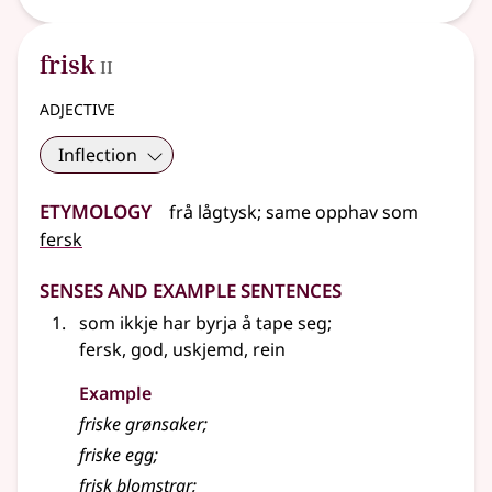
2
frisk
II
adjective
Inflection
Etymology
frå
lågtysk
;
same opphav som
fersk
Senses and Example Sentences
som ikkje har byrja å tape seg
;
fersk, god, uskjemd, rein
Example
friske grønsaker
;
friske egg
;
frisk blomstrar
;