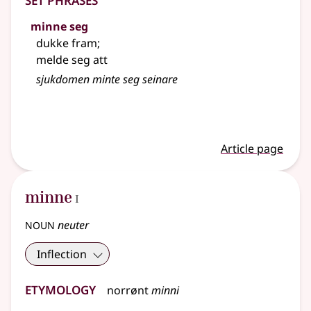
minne seg
dukke fram
;
melde seg att
sjukdomen minte seg seinare
Article page
1
minne
I
noun
neuter
Inflection
Etymology
norrønt
minni