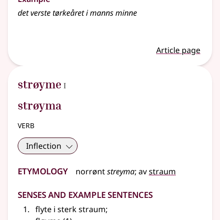
det verste tørkeåret i manns minne
Article page
1
strøyme
I
strøyma
verb
Inflection
Etymology
norrønt
streyma
;
av
straum
Senses and Example Sentences
flyte i sterk straum
;