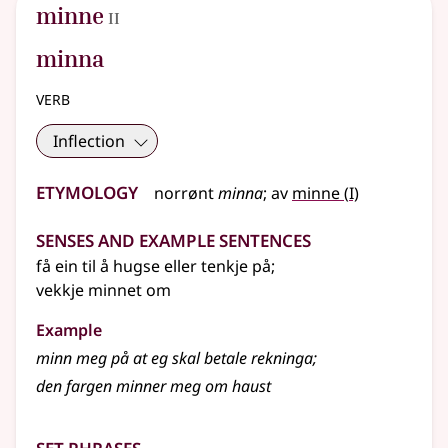
2
minne
II
minna
verb
Inflection
Etymology
1
norrønt
minna
;
av
minne
(
I)
Senses and Example Sentences
få ein til å hugse
eller
tenkje på
;
vekkje minnet om
Example
minn meg på at eg skal betale rekninga
;
den fargen minner meg om haust
Set phrases