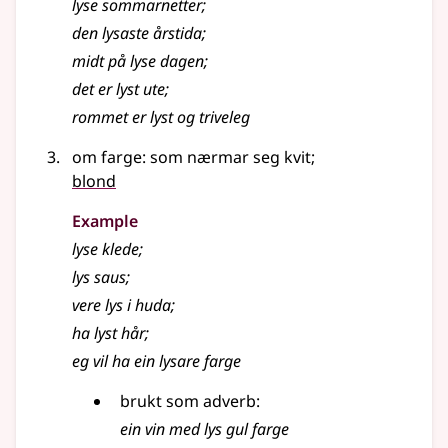
lyse sommarnetter
;
den
lysaste
årstida
;
midt på
lyse
dagen
;
det er
lyst
ute
;
rommet er
lyst
og triveleg
om farge: som nærmar seg kvit
;
blond
Example
lyse
klede
;
lys
saus
;
vere
lys
i huda
;
ha
lyst
hår
;
eg vil ha ein lysare farge
brukt som
adverb
:
ein vin med
lys
gul farge