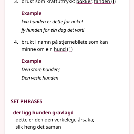
1
brukt som kraftuttrykk:
pokker
,
fanden
(
I)
Example
kva hunden er dette for noko!
fy hunden for ein dag det vart!
brukt i namn på stjernebilete som kan
minne om ein
hund
(1)
Example
Den store hunden
;
Den vesle hunden
Set phrases
der ligg hunden gravlagd
dette er den den verkelege årsaka
;
slik heng det saman