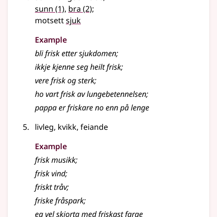
sunn
(1)
,
bra
(2)
;
motsett
sjuk
Example
bli frisk etter sjukdomen
;
ikkje kjenne seg heilt frisk
;
vere frisk og sterk
;
ho vart frisk av lungebetennelsen
;
pappa er friskare no enn på lenge
livleg, kvikk, feiande
Example
frisk musikk
;
frisk vind
;
friskt tråv
;
friske fråspark
;
eg vel skjorta med friskast farge