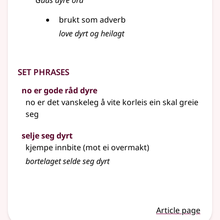
Guds dyre ord
brukt som adverb
love dyrt og heilagt
Set phrases
no er gode råd dyre
no er det vanskeleg å vite korleis ein skal greie
seg
selje seg dyrt
kjempe innbite (mot ei overmakt)
bortelaget selde seg dyrt
Article page