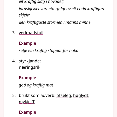
eit kraftig slag i hovudet
;
jordskjelvet vart etterfølgt av eit enda kraftigare
skjelv
;
den kraftigaste stormen i manns minne
verknadsfull
Example
setje ein kraftig stoppar for noko
styrkjande
;
næringsrik
Example
god og kraftig mat
brukt som adverb:
ofseleg
,
høglydt
;
1
mykje
(
I)
Example