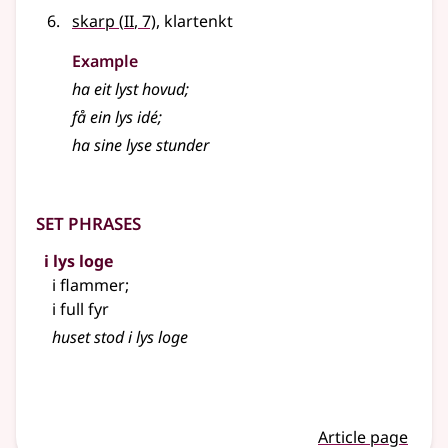
2
skarp
(
II
, 7)
, klartenkt
Example
ha eit
lyst
hovud
;
få ein
lys
idé
;
ha sine
lyse
stunder
Set phrases
i lys loge
i flammer
;
i full fyr
huset stod i lys loge
Article page