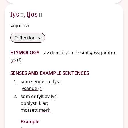
2
2
lys
,
ljos
II
II
adjective
Inflection
Etymology
av dansk
lys
,
norrønt
ljóss
;
jamfør
1
lys
(
I)
Senses and Example Sentences
som sender ut lys
;
lysande
(1)
som er fylt av lys
;
opplyst, klar
;
motsett
mørk
Example