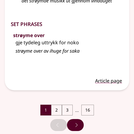
det strøymde musikk ut gjennom vindauget
Set phrases
strøyme over
gje tydeleg uttrykk for noko
strøyme
over av ihuge for saka
Article page
…
1
2
3
16
Previous page
Next page