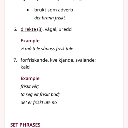
brukt som
adverb
det brann friskt
direkte
(3)
, vågal, uredd
Example
vi må tole såpass frisk tale
forfriskande, kveikjande, svalande
;
kald
Example
friskt vêr
;
ta seg eit friskt bad
;
det er friskt ute no
Set phrases