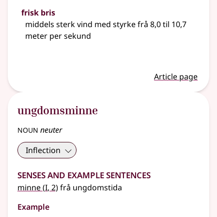
frisk bris
middels sterk vind med styrke frå 8,0 til 10,7
meter per sekund
Article page
ungdomsminne
noun
neuter
Inflection
Senses and Example Sentences
1
minne
(
I
, 2)
frå ungdomstida
Example