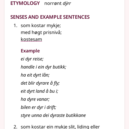
Etymology
norrønt
dýrr
Senses and Example Sentences
som kostar mykje
;
med høgt prisnivå
;
kostesam
Example
ei dyr reise
;
handle i ein dyr butikk
;
ha eit dyrt lån
;
det blir dyrare å fly
;
eit dyrt land å bu i
;
ha dyre vanar
;
bilen er dyr i drift
;
styre unna dei dyraste butikkane
som kostar ein mykje slit, liding eller