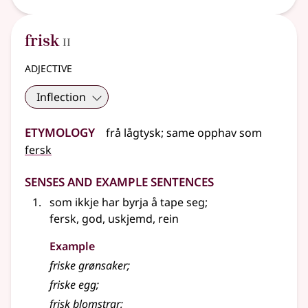
2
frisk
II
adjective
Inflection
Etymology
frå
lågtysk
;
same opphav som
fersk
Senses and Example Sentences
som ikkje har byrja å tape seg
;
fersk, god, uskjemd, rein
Example
friske grønsaker
;
friske egg
;
frisk blomstrar
;