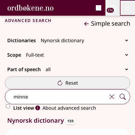
, Bokmålsordboka and 
ordbøkene.no
Nettsi
EN
Men
Skip to main content
Accessibility
Bokmålsordboka and Nynorskordboka
Advanced search
Simple search
Dictionaries
Scope
Part of speech
Reset
List view
About advanced search
entries
159 results
Nynorsk dictionary
159