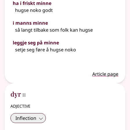
ha i friskt minne
hugse noko godt
i manns minne
så langt tilbake som folk kan hugse
leggje seg på minne
setje seg føre å hugse noko
Article page
2
dyr
II
adjective
Inflection