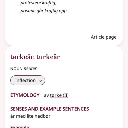
protestere kraftig
;
prisane går kraftig opp
Article page
tørkeår
,
turkeår
noun
neuter
Inflection
Etymology
2
av
tørke
(
II)
Senses and Example Sentences
år med lite nedbør
Example