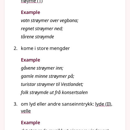
fløyme
(1)
Example
vatn strøymer over vegbana
;
regnet
strøymer
ned
;
tårene strøymde
kome i store mengder
Example
gåvene
strøymer
inn
;
gamle minne
strøymer
på
;
turistar strøymer til Vestlandet
;
folk strøymde ut frå konsertsalen
2
om lyd eller andre sanseinntrykk:
lyde
(
II)
,
velle
Example