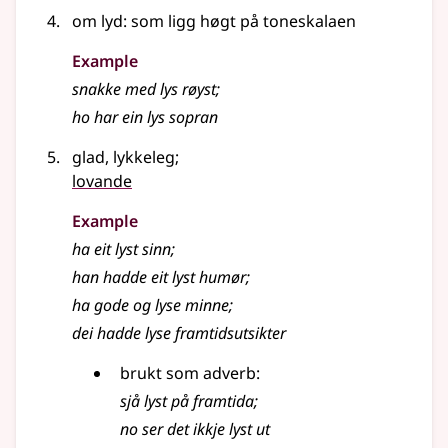
om lyd: som ligg høgt på toneskalaen
Example
snakke med
lys
røyst
;
ho har ein
lys
sopran
glad, lykkeleg
;
lovande
Example
ha eit
lyst
sinn
;
han hadde eit
lyst
humør
;
ha gode og
lyse
minne
;
dei hadde lyse framtidsutsikter
brukt som
adverb
:
sjå
lyst
på framtida
;
no ser det ikkje
lyst
ut