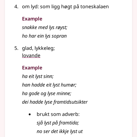
om lyd: som ligg høgt på toneskalaen
Example
snakke med
lys
røyst
;
ho har ein
lys
sopran
glad, lykkeleg
;
lovande
Example
ha eit
lyst
sinn
;
han hadde eit
lyst
humør
;
ha gode og
lyse
minne
;
dei hadde lyse framtidsutsikter
brukt som
adverb
:
sjå
lyst
på framtida
;
no ser det ikkje
lyst
ut