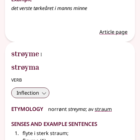
det verste tørkeåret i manns minne
Article page
1
strøyme
I
strøyma
verb
Inflection
Etymology
norrønt
streyma
;
av
straum
Senses and Example Sentences
flyte i sterk straum
;