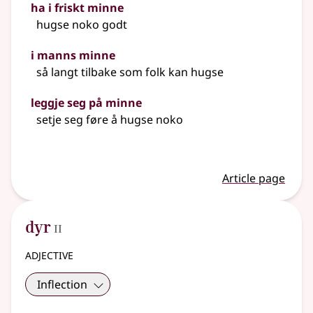
ha i friskt minne
hugse noko godt
i manns minne
så langt tilbake som folk kan hugse
leggje seg på minne
setje seg føre å hugse noko
Article page
2
dyr
II
adjective
Inflection