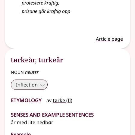
protestere kraftig
;
prisane går kraftig opp
Article page
tørkeår
,
turkeår
noun
neuter
Inflection
Etymology
2
av
tørke
(
II)
Senses and Example Sentences
år med lite nedbør
Example