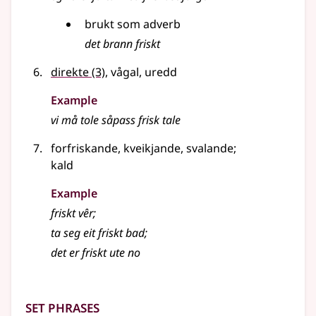
brukt som
adverb
det brann friskt
direkte
(3)
, vågal, uredd
Example
vi må tole såpass frisk tale
forfriskande, kveikjande, svalande
;
kald
Example
friskt vêr
;
ta seg eit friskt bad
;
det er friskt ute no
Set phrases