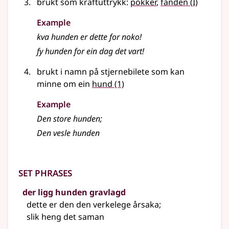
1
brukt som kraftuttrykk:
pokker
,
fanden
(
I)
Example
kva hunden er dette for noko!
fy hunden for ein dag det vart!
brukt i namn på stjernebilete som kan
minne om ein
hund
(1)
Example
Den store hunden
;
Den vesle hunden
Set phrases
der ligg hunden gravlagd
dette er den den verkelege årsaka
;
slik heng det saman