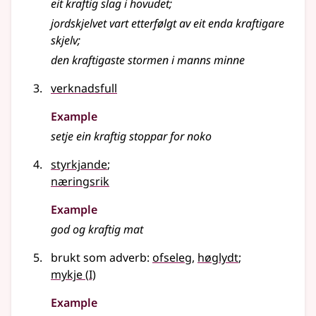
eit kraftig slag i hovudet
;
jordskjelvet vart etterfølgt av eit enda kraftigare
skjelv
;
den kraftigaste stormen i manns minne
verknadsfull
Example
setje ein kraftig stoppar for noko
styrkjande
;
næringsrik
Example
god og kraftig mat
brukt som adverb:
ofseleg
,
høglydt
;
1
mykje
(
I)
Example