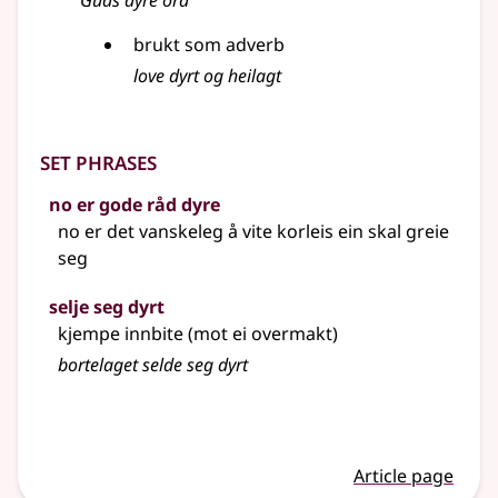
Guds dyre ord
brukt som adverb
love dyrt og heilagt
Set phrases
no er gode råd dyre
no er det vanskeleg å vite korleis ein skal greie
seg
selje seg dyrt
kjempe innbite (mot ei overmakt)
bortelaget selde seg dyrt
Article page