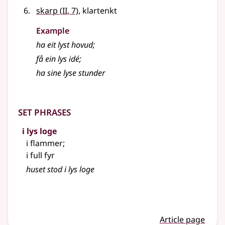
2
skarp
(
II
, 7)
, klartenkt
Example
ha eit
lyst
hovud
;
få ein
lys
idé
;
ha sine
lyse
stunder
Set phrases
i lys loge
i flammer
;
i full fyr
huset stod i lys loge
Article page