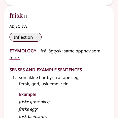
2
frisk
II
adjective
Inflection
Etymology
frå
lågtysk
;
same opphav som
fersk
Senses and Example Sentences
som ikkje har byrja å tape seg
;
fersk, god, uskjemd, rein
Example
friske grønsaker
;
friske egg
;
frisk blomstrar
;