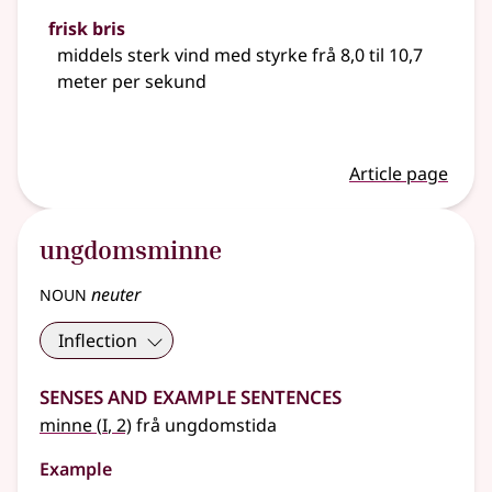
frisk bris
middels sterk vind med styrke frå 8,0 til 10,7
meter per sekund
Article page
ungdomsminne
noun
neuter
Inflection
Senses and Example Sentences
1
minne
(
I
, 2)
frå ungdomstida
Example