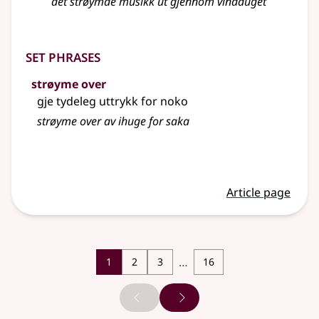
det strøymde musikk ut gjennom vindauget
Set phrases
strøyme over
gje tydeleg uttrykk for noko
strøyme
over av ihuge for saka
Article page
…
1
2
3
16
Previous page
Next page