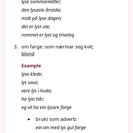
lyse sommarnetter
;
den
lysaste
årstida
;
midt på
lyse
dagen
;
det er
lyst
ute
;
rommet er
lyst
og triveleg
om farge: som nærmar seg kvit
;
blond
Example
lyse
klede
;
lys
saus
;
vere
lys
i huda
;
ha
lyst
hår
;
eg vil ha ein lysare farge
brukt som
adverb
:
ein vin med
lys
gul farge