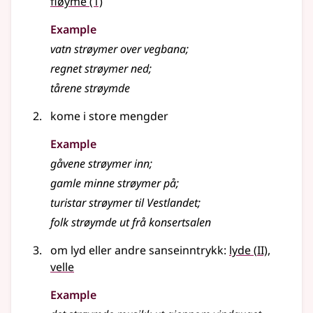
fløyme
(1)
Example
vatn strøymer over vegbana
;
regnet
strøymer
ned
;
tårene strøymde
kome i store mengder
Example
gåvene
strøymer
inn
;
gamle minne
strøymer
på
;
turistar strøymer til Vestlandet
;
folk strøymde ut frå konsertsalen
2
om lyd eller andre sanseinntrykk:
lyde
(
II)
,
velle
Example