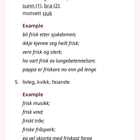
sunn
(1)
,
bra
(2)
;
motsett
sjuk
Example
bli frisk etter sjukdomen
;
ikkje kjenne seg heilt frisk
;
vere frisk og sterk
;
ho vart frisk av lungebetennelsen
;
pappa er friskare no enn på lenge
livleg, kvikk, feiande
Example
frisk musikk
;
frisk vind
;
friskt tråv
;
friske fråspark
;
eg vel skjorta med friskast farge