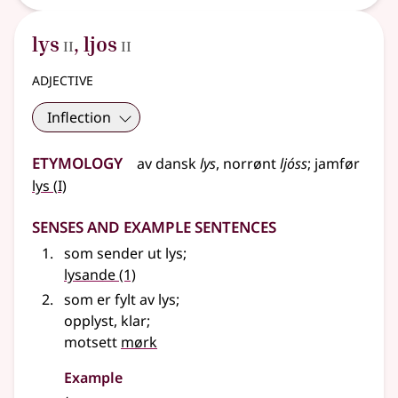
2
2
lys
,
ljos
II
II
adjective
Inflection
Etymology
av dansk
lys
,
norrønt
ljóss
;
jamfør
1
lys
(
I)
Senses and Example Sentences
som sender ut lys
;
lysande
(1)
som er fylt av lys
;
opplyst, klar
;
motsett
mørk
Example