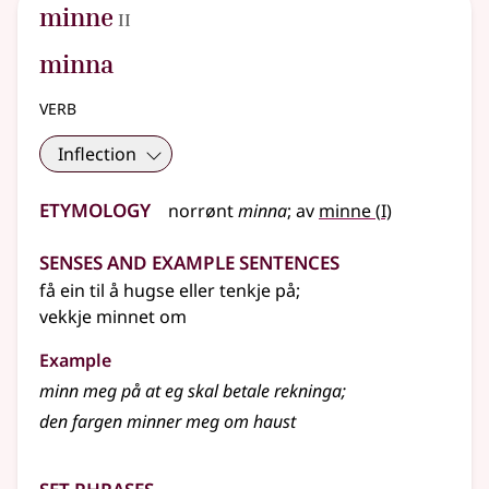
2
minne
II
minna
verb
Inflection
Etymology
1
norrønt
minna
;
av
minne
(
I)
Senses and Example Sentences
få ein til å hugse
eller
tenkje på
;
vekkje minnet om
Example
minn meg på at eg skal betale rekninga
;
den fargen minner meg om haust
Set phrases