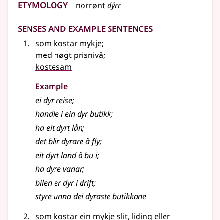
Etymology
norrønt
dýrr
Senses and Example Sentences
som kostar mykje
;
med høgt prisnivå
;
kostesam
Example
ei dyr reise
;
handle i ein dyr butikk
;
ha eit dyrt lån
;
det blir dyrare å fly
;
eit dyrt land å bu i
;
ha dyre vanar
;
bilen er dyr i drift
;
styre unna dei dyraste butikkane
som kostar ein mykje slit, liding eller