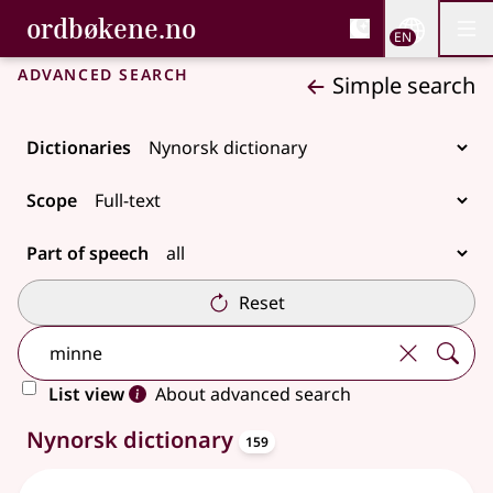
, Bokmålsordboka and 
ordbøkene.no
Nettsi
EN
Men
Skip to main content
Accessibility
Bokmålsordboka and Nynorskordboka
Advanced search
Simple search
Dictionaries
Scope
Part of speech
Reset
List view
About advanced search
entries
159 results
Nynorsk dictionary
159