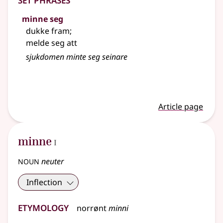
minne seg
dukke fram
;
melde seg att
sjukdomen minte seg seinare
Article page
1
minne
I
noun
neuter
Inflection
Etymology
norrønt
minni