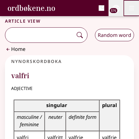
, Bokmålsordboka and 
ordbøkene.no
Nettsi
EN
Men
Skip to main content
Accessibility
Bokmålsordboka and Nynorskordboka
Article view
Random word
Home
Nynorskordboka
valfri
adjective
Inflection table for this adjective
singular
plural
masculine /
neuter
definite form
feminine
valfri
valfritt
valfrie
valfrie