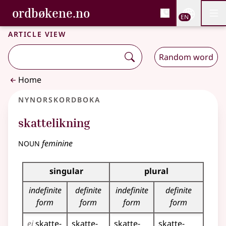
, Bokmålsordboka and 
ordbøkene.no
Nettsi
EN
Men
Skip to main content
Accessibility
Bokmålsordboka and Nynorskordboka
Article view
Random word
Home
Nynorskordboka
skattelikning
noun
feminine
Inflection table for this noun
singular
plural
indefinite
definite
indefinite
definite
form
form
form
form
ei
skatte­
skatte­
skatte­
skatte­