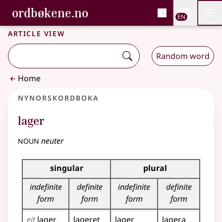
, Bokmålsordboka and 
ordbøkene.no
Nettsi
EN
Men
Skip to main content
Accessibility
Bokmålsordboka and Nynorskordboka
Article view
Random word
Home
Nynorskordboka
lager
noun
neuter
Inflection table for this noun
singular
plural
indefinite
definite
indefinite
definite
form
form
form
form
eit
lager
lageret
lager
lagera