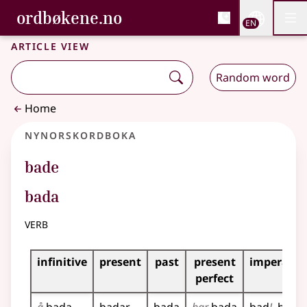
, Bokmålsordboka and 
ordbøkene.no
Nettsi
EN
Men
Skip to main content
Accessibility
Bokmålsordboka and Nynorskordboka
Article view
Random word
Home
Nynorskordboka
bade
bada
verb
Inflection table for this verb
infinitive
present
past
present
imperativ
perfect