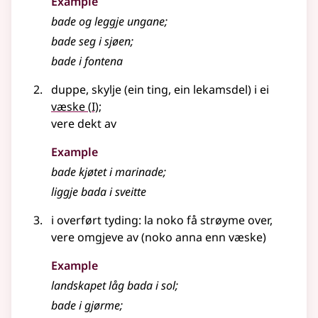
Example
bade og leggje ungane
;
bade seg i sjøen
;
bade i fontena
duppe, skylje (ein ting, ein lekamsdel) i ei
1
væske
(
I)
;
vere dekt av
Example
bade kjøtet i marinade
;
liggje bada i sveitte
i overført tyding: la noko få strøyme over,
vere omgjeve av (noko anna enn væske)
Example
landskapet låg bada i sol
;
bade i gjørme
;