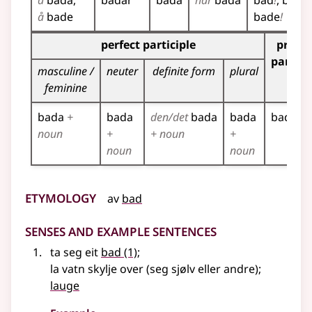
å
bada
badar
bada
har
bada
bad
!
bada
!
å
bade
bade
!
Inflection table for the participles of this verb
perfect participle
prese
partici
masculine /
neuter
definite form
plural
feminine
bada
+
bada
den/det
bada
bada
badand
noun
+
+ noun
+
noun
noun
Etymology
av
bad
Senses and Example Sentences
ta seg eit
bad
(1)
;
la vatn skylje over (seg sjølv
eller
andre)
;
lauge