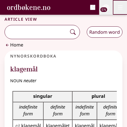
, Bokmålsordboka and 
ordbøkene.no
Nettsi
EN
Men
Skip to main content
Accessibility
Bokmålsordboka and Nynorskordboka
Article view
Random word
Home
Nynorskordboka
klagemål
noun
neuter
Inflection table for this noun
singular
plural
indefinite
definite
indefinite
definite
form
form
form
form
eit
klagemål
klagemålet
klagemål
klagemåla