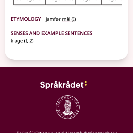
Etymology
1
jamfør
mål
(
I)
Senses and Example Sentences
1
klage
(
I
, 2)