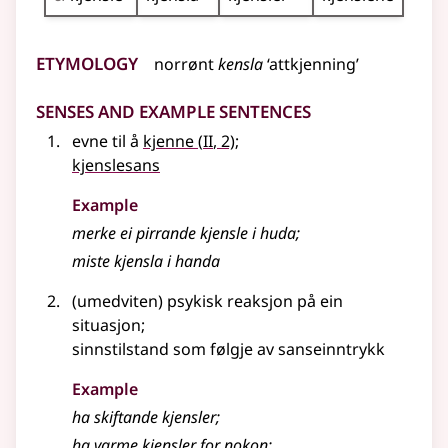
Etymology
norrønt
kensla
‘attkjenning’
Senses and Example Sentences
2
evne til å
kjenne
(
II
, 2)
;
kjenslesans
Example
merke ei pirrande kjensle i huda
;
miste kjensla i handa
(umedviten) psykisk reaksjon på ein
situasjon
;
sinnstilstand som følgje av sanseinntrykk
Example
ha skiftande kjensler
;
ha varme kjensler for nokon
;