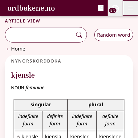
, Bokmålsordboka and 
ordbøkene.no
Nettsi
EN
Men
Skip to main content
Accessibility
Bokmålsordboka and Nynorskordboka
Article view
Random word
Home
Nynorskordboka
kjensle
noun
feminine
Inflection table for this noun
singular
plural
indefinite
definite
indefinite
definite
form
form
form
form
ei
kjensle
kjensla
kjensler
kjenslene