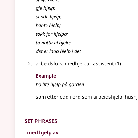
gje hjelp
;
sende hjelp
;
hente hjelp
;
takk for hjelpa
;
ta natta til hjelp
;
det er inga hjelp i det
arbeidsfolk
,
medhjelpar
,
assistent
(1)
Example
ha lite hjelp på garden
som etterledd i ord som
arbeidshjelp
hushj
Set phrases
med hjelp av