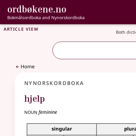
, Bokmålsordbo
ordbøkene.no
Skip to main content
Accessibility
Bokmålsordboka and Nynorskordboka
Article view
Both dict
Home
Nynorskordboka
hjelp
noun
feminine
Inflection table for this noun
singular
plur