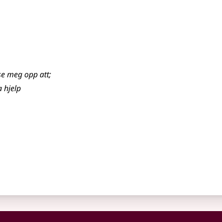
ise meg opp att
;
a hjelp