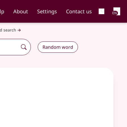
Net
lp
About
Settings
Contact us
EN
d search
Random word