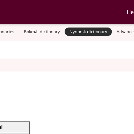
ka and Nynorskordboka
He
ionaries
Bokmål dictionary
Nynorsk dictionary
Advance
al