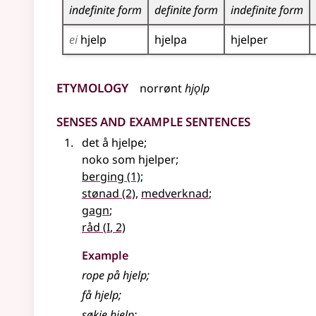
indefinite form
definite form
indefinite form
ei
hjelp
hjelpa
hjelper
Etymology
norrønt
hjǫlp
Senses and Example Sentences
det å hjelpe
;
noko som hjelper
;
berging
(1)
;
stønad
(2)
,
medverknad
;
gagn
;
1
råd
(
I
, 2)
Example
rope på hjelp
;
få hjelp
;
søkje hjelp
;