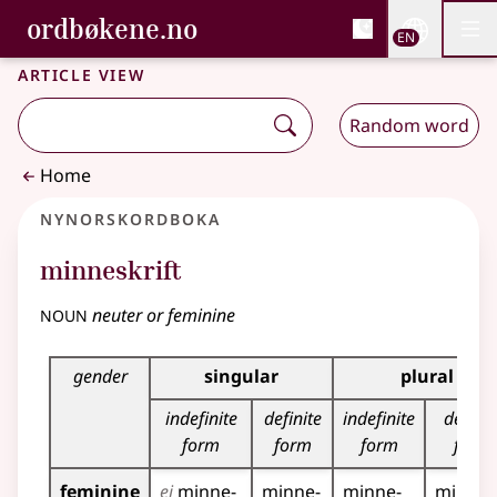
, Bokmålsordboka and 
ordbøkene.no
Nettsi
EN
Men
Skip to main content
Accessibility
Bokmålsordboka and Nynorskordboka
Article view
Random word
Home
Nynorskordboka
minneskrift
noun
neuter or feminine
Inflection table for this noun
gender
singular
plural
indefinite
definite
indefinite
definit
form
form
form
form
feminine
ei
minne­
minne­
minne­
minne­