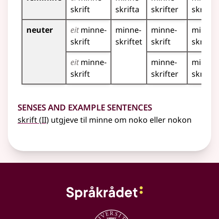
skrift
skrifta
skrifter
skrifte
neuter
eit
minne­
minne­
minne­
minne­
skrift
skriftet
skrift
skrifta
eit
minne­
minne­
minne­
skrift
skrifter
skrifte
Senses and Example Sentences
2
skrift
(
II)
utgjeve til minne om noko eller nokon