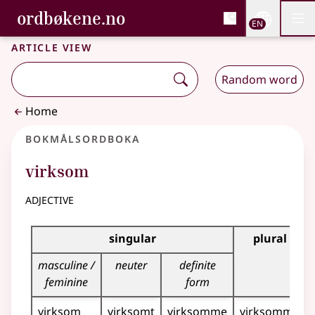
, Bokmålsordboka and 
ordbøkene.no
Nettsi
EN
Men
Skip to main content
Accessibility
Bokmålsordboka and Nynorskordboka
Article view
Random word
Home
Bokmålsordboka
virksom
adjective
Inflection table for this adjective
singular
plural
masculine /
neuter
definite
feminine
form
virksom
virksomt
virksomme
virksomme