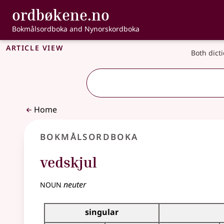
, Bokmålsordbo
ordbøkene.no
Skip to main content
Accessibility
Bokmålsordboka and Nynorskordboka
Article view
Both dict
Home
Bokmålsordboka
vedskjul
noun
neuter
Inflection table for this noun
singular