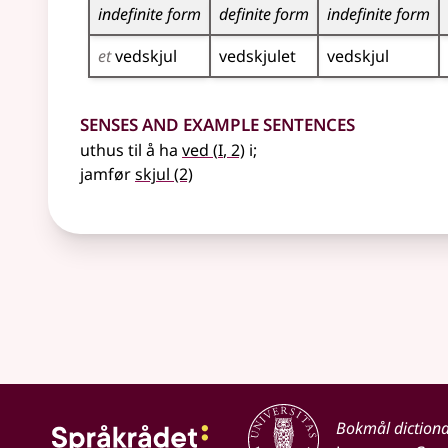
indefinite form
definite form
indefinite form
et
vedskjul
vedskjulet
vedskjul
Senses and Example Sentences
1
uthus til å ha
ved
(
I
, 2)
i
;
jamfør
skjul
(2)
Bokmål diction