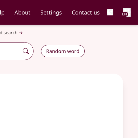
Net
lp
About
Settings
Contact us
EN
d search
Random word