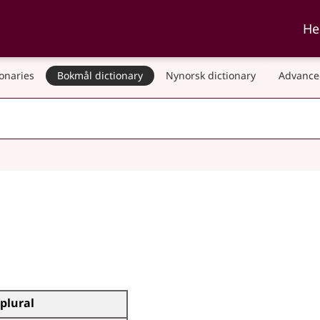
ka and Nynorskordboka
He
ionaries
Bokmål dictionary
Nynorsk dictionary
Advance
plural