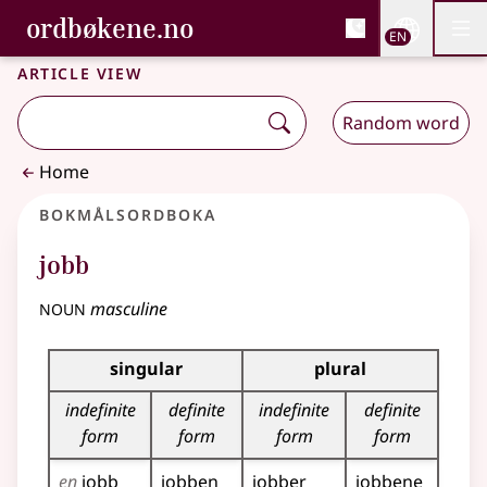
, Bokmålsordboka and 
ordbøkene.no
Nettsi
EN
Men
Skip to main content
Accessibility
Bokmålsordboka and Nynorskordboka
Article view
Random word
Home
Bokmålsordboka
jobb
noun
masculine
Inflection table for this noun
singular
plural
indefinite
definite
indefinite
definite
form
form
form
form
en
jobb
jobben
jobber
jobbene