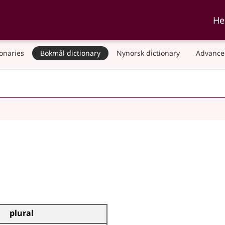
ka and Nynorskordboka
He
ionaries
Bokmål dictionary
Nynorsk dictionary
Advance
plural