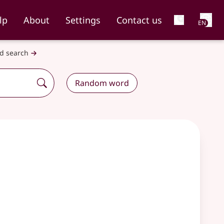
Net
lp
About
Settings
Contact us
EN
d search
Random word