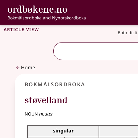
, Bokmålsordbo
ordbøkene.no
Skip to main content
Accessibility
Bokmålsordboka and Nynorskordboka
Article view
Both dict
Home
Bokmålsordboka
støvelland
noun
neuter
Inflection table for this noun
singular